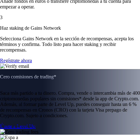
Añade fondos en euros o transfiere criptomonedas a tu cuenta para
empezar a operar.
3
Haz staking de Gains Network
Selecciona Gains Network en la sección de recompensas, acepta los
términos y confirma. Todo listo para hacer staking y recibir
recompensas.
Regístrate ahora
Cero comisiones de trading*
Saca más partido a tu dinero. Compra, vende o intercambia más de 400
criptomonedas populares sin comisiones* desde la app de Crypto.com.
Además, al formar parte de Level Up, puedes conseguir hasta un 6 %
de recompensas en Cronos (CRO) con la tarjeta Visa prepago de
Crypto.com. Sujeto a condiciones.
Únete a Level Up