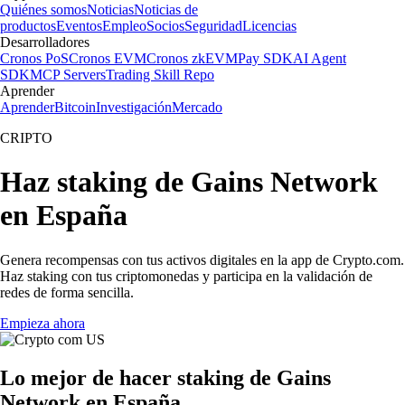
Quiénes somos
Noticias
Noticias de
productos
Eventos
Empleo
Socios
Seguridad
Licencias
Desarrolladores
Cronos PoS
Cronos EVM
Cronos zkEVM
Pay SDK
AI Agent
SDK
MCP Servers
Trading Skill Repo
Aprender
Aprender
Bitcoin
Investigación
Mercado
CRIPTO
Haz staking de Gains Network
en España
Genera recompensas con tus activos digitales en la app de Crypto.com.
Haz staking con tus criptomonedas y participa en la validación de
redes de forma sencilla.
Empieza ahora
Lo mejor de hacer staking de Gains
Network en España