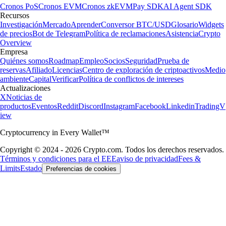
Cronos PoS
Cronos EVM
Cronos zkEVM
Pay SDK
AI Agent SDK
Recursos
Investigación
Mercado
Aprender
Conversor BTC/USD
Glosario
Widgets
de precios
Bot de Telegram
Política de reclamaciones
Asistencia
Crypto
Overview
Empresa
Quiénes somos
Roadmap
Empleo
Socios
Seguridad
Prueba de
reservas
Afiliado
Licencias
Centro de exploración de criptoactivos
Medio
ambiente
Capital
Verificar
Política de conflictos de intereses
Actualizaciones
X
Noticias de
productos
Eventos
Reddit
Discord
Instagram
Facebook
Linkedin
TradingV
iew
Cryptocurrency in Every Wallet™
Copyright © 2024 - 2026 Crypto.com. Todos los derechos reservados.
Términos y condiciones para el EEE
aviso de privacidad
Fees &
Limits
Estado
Preferencias de cookies