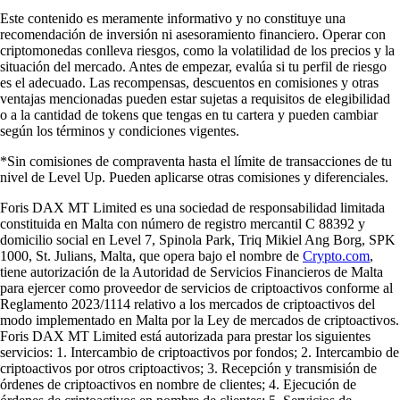
Este contenido es meramente informativo y no constituye una
recomendación de inversión ni asesoramiento financiero. Operar con
criptomonedas conlleva riesgos, como la volatilidad de los precios y la
situación del mercado. Antes de empezar, evalúa si tu perfil de riesgo
es el adecuado. Las recompensas, descuentos en comisiones y otras
ventajas mencionadas pueden estar sujetas a requisitos de elegibilidad
o a la cantidad de tokens que tengas en tu cartera y pueden cambiar
según los términos y condiciones vigentes.
*Sin comisiones de compraventa hasta el límite de transacciones de tu
nivel de Level Up. Pueden aplicarse otras comisiones y diferenciales.
Foris DAX MT Limited es una sociedad de responsabilidad limitada
constituida en Malta con número de registro mercantil C 88392 y
domicilio social en Level 7, Spinola Park, Triq Mikiel Ang Borg, SPK
1000, St. Julians, Malta, que opera bajo el nombre de
Crypto.com
,
tiene autorización de la Autoridad de Servicios Financieros de Malta
para ejercer como proveedor de servicios de criptoactivos conforme al
Reglamento 2023/1114 relativo a los mercados de criptoactivos del
modo implementado en Malta por la Ley de mercados de criptoactivos.
Foris DAX MT Limited está autorizada para prestar los siguientes
servicios: 1. Intercambio de criptoactivos por fondos; 2. Intercambio de
criptoactivos por otros criptoactivos; 3. Recepción y transmisión de
órdenes de criptoactivos en nombre de clientes; 4. Ejecución de