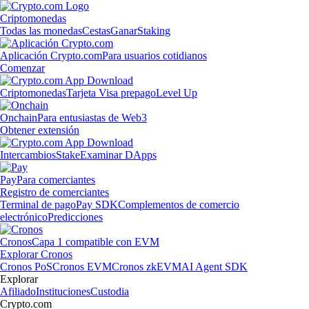
Criptomonedas
Todas las monedas
Cestas
Ganar
Staking
Aplicación Crypto.com
Para usuarios cotidianos
Comenzar
Criptomonedas
Tarjeta Visa prepago
Level Up
Onchain
Para entusiastas de Web3
Obtener extensión
Intercambios
Stake
Examinar DApps
Pay
Para comerciantes
Registro de comerciantes
Terminal de pago
Pay SDK
Complementos de comercio
electrónico
Predicciones
Cronos
Capa 1 compatible con EVM
Explorar Cronos
Cronos PoS
Cronos EVM
Cronos zkEVM
AI Agent SDK
Explorar
Afiliado
Instituciones
Custodia
Crypto.com