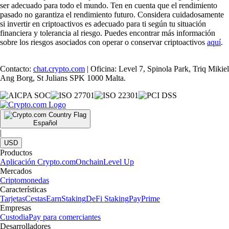
ser adecuado para todo el mundo. Ten en cuenta que el rendimiento
pasado no garantiza el rendimiento futuro. Considera cuidadosamente
si invertir en criptoactivos es adecuado para ti según tu situación
financiera y tolerancia al riesgo. Puedes encontrar más información
sobre los riesgos asociados con operar o conservar criptoactivos
aquí
.
Contacto:
chat.crypto.com
| Oficina: Level 7, Spinola Park, Triq Mikiel
Ang Borg, St Julians SPK 1000 Malta.
Español
|
USD
Productos
Aplicación Crypto.com
Onchain
Level Up
Mercados
Criptomonedas
Características
Tarjetas
Cestas
Earn
Staking
DeFi Staking
Pay
Prime
Empresas
Custodia
Pay para comerciantes
Desarrolladores