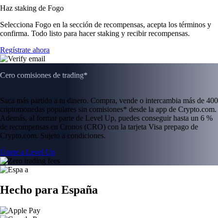
Haz staking de Fogo
Selecciona Fogo en la sección de recompensas, acepta los términos y
confirma. Todo listo para hacer staking y recibir recompensas.
Regístrate ahora
Cero comisiones de trading*
Saca más partido a tu dinero. Compra, vende o intercambia más de 400
criptomonedas populares sin comisiones* desde la app de Crypto.com.
Además, al formar parte de Level Up, puedes conseguir hasta un 6 %
de recompensas en Cronos (CRO) con la tarjeta Visa prepago de
Crypto.com. Sujeto a condiciones.
Únete a Level Up
Hecho para España