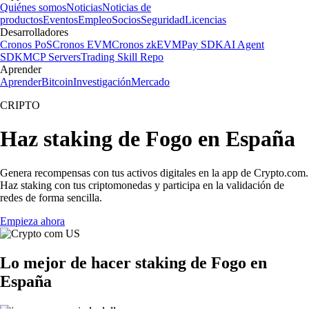
Quiénes somos
Noticias
Noticias de
productos
Eventos
Empleo
Socios
Seguridad
Licencias
Desarrolladores
Cronos PoS
Cronos EVM
Cronos zkEVM
Pay SDK
AI Agent
SDK
MCP Servers
Trading Skill Repo
Aprender
Aprender
Bitcoin
Investigación
Mercado
CRIPTO
Haz staking de Fogo en España
Genera recompensas con tus activos digitales en la app de Crypto.com.
Haz staking con tus criptomonedas y participa en la validación de
redes de forma sencilla.
Empieza ahora
Lo mejor de hacer staking de Fogo en
España