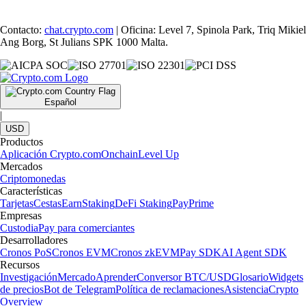
Contacto:
chat.crypto.com
| Oficina: Level 7, Spinola Park, Triq Mikiel
Ang Borg, St Julians SPK 1000 Malta.
Español
|
USD
Productos
Aplicación Crypto.com
Onchain
Level Up
Mercados
Criptomonedas
Características
Tarjetas
Cestas
Earn
Staking
DeFi Staking
Pay
Prime
Empresas
Custodia
Pay para comerciantes
Desarrolladores
Cronos PoS
Cronos EVM
Cronos zkEVM
Pay SDK
AI Agent SDK
Recursos
Investigación
Mercado
Aprender
Conversor BTC/USD
Glosario
Widgets
de precios
Bot de Telegram
Política de reclamaciones
Asistencia
Crypto
Overview