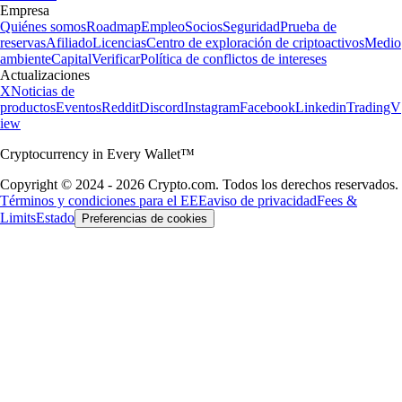
Empresa
Quiénes somos
Roadmap
Empleo
Socios
Seguridad
Prueba de
reservas
Afiliado
Licencias
Centro de exploración de criptoactivos
Medio
ambiente
Capital
Verificar
Política de conflictos de intereses
Actualizaciones
X
Noticias de
productos
Eventos
Reddit
Discord
Instagram
Facebook
Linkedin
TradingV
iew
Cryptocurrency in Every Wallet™
Copyright © 2024 - 2026 Crypto.com. Todos los derechos reservados.
Términos y condiciones para el EEE
aviso de privacidad
Fees &
Limits
Estado
Preferencias de cookies