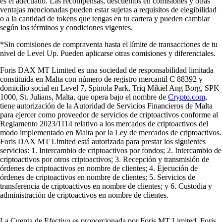
es el adecuado. Las recompensas, descuentos en comisiones y otras
ventajas mencionadas pueden estar sujetas a requisitos de elegibilidad
o a la cantidad de tokens que tengas en tu cartera y pueden cambiar
según los términos y condiciones vigentes.
*Sin comisiones de compraventa hasta el límite de transacciones de tu
nivel de Level Up. Pueden aplicarse otras comisiones y diferenciales.
Foris DAX MT Limited es una sociedad de responsabilidad limitada
constituida en Malta con número de registro mercantil C 88392 y
domicilio social en Level 7, Spinola Park, Triq Mikiel Ang Borg, SPK
1000, St. Julians, Malta, que opera bajo el nombre de
Crypto.com
,
tiene autorización de la Autoridad de Servicios Financieros de Malta
para ejercer como proveedor de servicios de criptoactivos conforme al
Reglamento 2023/1114 relativo a los mercados de criptoactivos del
modo implementado en Malta por la Ley de mercados de criptoactivos.
Foris DAX MT Limited está autorizada para prestar los siguientes
servicios: 1. Intercambio de criptoactivos por fondos; 2. Intercambio de
criptoactivos por otros criptoactivos; 3. Recepción y transmisión de
órdenes de criptoactivos en nombre de clientes; 4. Ejecución de
órdenes de criptoactivos en nombre de clientes; 5. Servicios de
transferencia de criptoactivos en nombre de clientes; y 6. Custodia y
administración de criptoactivos en nombre de clientes.
La Cuenta de Efectivo es proporcionada por Foris MT Limited. Foris