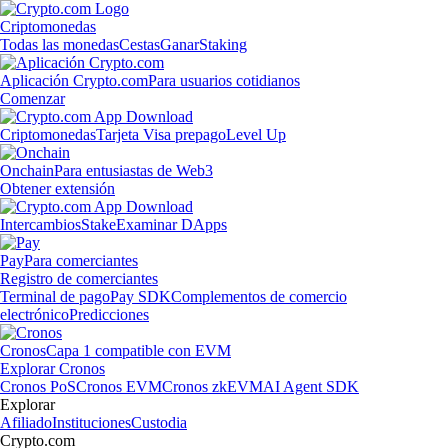
Criptomonedas
Todas las monedas
Cestas
Ganar
Staking
Aplicación Crypto.com
Para usuarios cotidianos
Comenzar
Criptomonedas
Tarjeta Visa prepago
Level Up
Onchain
Para entusiastas de Web3
Obtener extensión
Intercambios
Stake
Examinar DApps
Pay
Para comerciantes
Registro de comerciantes
Terminal de pago
Pay SDK
Complementos de comercio
electrónico
Predicciones
Cronos
Capa 1 compatible con EVM
Explorar Cronos
Cronos PoS
Cronos EVM
Cronos zkEVM
AI Agent SDK
Explorar
Afiliado
Instituciones
Custodia
Crypto.com