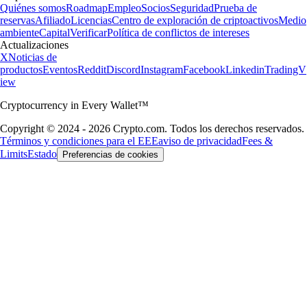
Quiénes somos
Roadmap
Empleo
Socios
Seguridad
Prueba de
reservas
Afiliado
Licencias
Centro de exploración de criptoactivos
Medio
ambiente
Capital
Verificar
Política de conflictos de intereses
Actualizaciones
X
Noticias de
productos
Eventos
Reddit
Discord
Instagram
Facebook
Linkedin
TradingV
iew
Cryptocurrency in Every Wallet™
Copyright © 2024 - 2026 Crypto.com. Todos los derechos reservados.
Términos y condiciones para el EEE
aviso de privacidad
Fees &
Limits
Estado
Preferencias de cookies