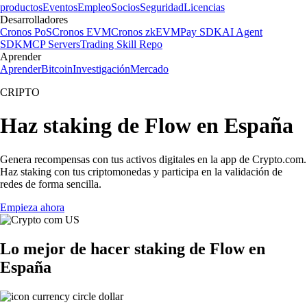
productos
Eventos
Empleo
Socios
Seguridad
Licencias
Desarrolladores
Cronos PoS
Cronos EVM
Cronos zkEVM
Pay SDK
AI Agent
SDK
MCP Servers
Trading Skill Repo
Aprender
Aprender
Bitcoin
Investigación
Mercado
CRIPTO
Haz staking de Flow en España
Genera recompensas con tus activos digitales en la app de Crypto.com.
Haz staking con tus criptomonedas y participa en la validación de
redes de forma sencilla.
Empieza ahora
Lo mejor de hacer staking de Flow en
España