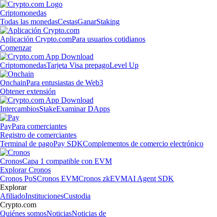
Criptomonedas
Todas las monedas
Cestas
Ganar
Staking
Aplicación Crypto.com
Para usuarios cotidianos
Comenzar
Criptomonedas
Tarjeta Visa prepago
Level Up
Onchain
Para entusiastas de Web3
Obtener extensión
Intercambios
Stake
Examinar DApps
Pay
Para comerciantes
Registro de comerciantes
Terminal de pago
Pay SDK
Complementos de comercio electrónico
Cronos
Capa 1 compatible con EVM
Explorar Cronos
Cronos PoS
Cronos EVM
Cronos zkEVM
AI Agent SDK
Explorar
Afiliado
Instituciones
Custodia
Crypto.com
Quiénes somos
Noticias
Noticias de