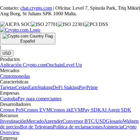
Contacto:
chat.crypto.com
| Oficina: Level 7, Spinola Park, Triq Mikiel
Ang Borg, St Julians SPK 1000 Malta.
Español
|
USD
Productos
Aplicación Crypto.com
Onchain
Level Up
Mercados
Criptomonedas
Características
Tarjetas
Cestas
Earn
Staking
DeFi Staking
Pay
Prime
Empresas
Custodia
Pay para comerciantes
Desarrolladores
Cronos PoS
Cronos EVM
Cronos zkEVM
Pay SDK
AI Agent SDK
Recursos
Investigación
Mercado
Aprender
Conversor BTC/USD
Glosario
Widgets
de precios
Bot de Telegram
Política de reclamaciones
Asistencia
Crypto
Overview
Empresa