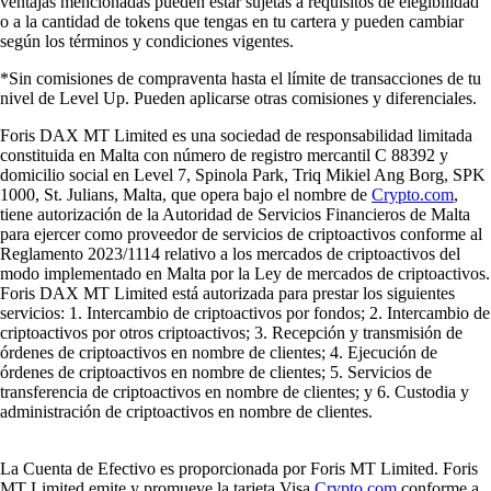
ventajas mencionadas pueden estar sujetas a requisitos de elegibilidad
o a la cantidad de tokens que tengas en tu cartera y pueden cambiar
según los términos y condiciones vigentes.
*Sin comisiones de compraventa hasta el límite de transacciones de tu
nivel de Level Up. Pueden aplicarse otras comisiones y diferenciales.
Foris DAX MT Limited es una sociedad de responsabilidad limitada
constituida en Malta con número de registro mercantil C 88392 y
domicilio social en Level 7, Spinola Park, Triq Mikiel Ang Borg, SPK
1000, St. Julians, Malta, que opera bajo el nombre de
Crypto.com
,
tiene autorización de la Autoridad de Servicios Financieros de Malta
para ejercer como proveedor de servicios de criptoactivos conforme al
Reglamento 2023/1114 relativo a los mercados de criptoactivos del
modo implementado en Malta por la Ley de mercados de criptoactivos.
Foris DAX MT Limited está autorizada para prestar los siguientes
servicios: 1. Intercambio de criptoactivos por fondos; 2. Intercambio de
criptoactivos por otros criptoactivos; 3. Recepción y transmisión de
órdenes de criptoactivos en nombre de clientes; 4. Ejecución de
órdenes de criptoactivos en nombre de clientes; 5. Servicios de
transferencia de criptoactivos en nombre de clientes; y 6. Custodia y
administración de criptoactivos en nombre de clientes.
La Cuenta de Efectivo es proporcionada por Foris MT Limited. Foris
MT Limited emite y promueve la tarjeta Visa
Crypto.com
conforme a