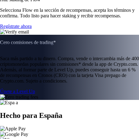
Selecciona Flow en la sección de recompensas, acepta los términos y
confirma. Todo listo para hacer staking y recibir recompensas.
Regístrate ahora
Cero comisiones de trading*
Saca más partido a tu dinero. Compra, vende o intercambia más de 400
criptomonedas populares sin comisiones* desde la app de Crypto.com.
Además, al formar parte de Level Up, puedes conseguir hasta un 6 %
de recompensas en Cronos (CRO) con la tarjeta Visa prepago de
Crypto.com. Sujeto a condiciones.
Únete a Level Up
Hecho para España