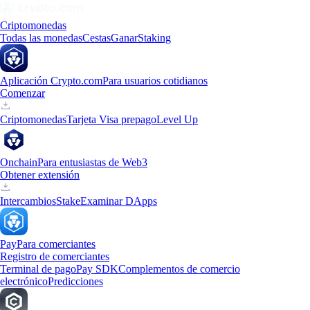
Criptomonedas
Todas las monedas
Cestas
Ganar
Staking
Aplicación Crypto.com
Para usuarios cotidianos
Comenzar
Criptomonedas
Tarjeta Visa prepago
Level Up
Onchain
Para entusiastas de Web3
Obtener extensión
Intercambios
Stake
Examinar DApps
Pay
Para comerciantes
Registro de comerciantes
Terminal de pago
Pay SDK
Complementos de comercio
electrónico
Predicciones