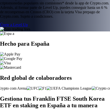
criptomonedas populares sin comisiones* desde la app de Crypto.com.
Además, al formar parte de Level Up, puedes conseguir hasta un 6 %
de recompensas en Cronos (CRO) con la tarjeta Visa prepago de
Crypto.com. Sujeto a condiciones.
Únete a Level Up
Hecho para España
Red global de colaboradores
Gestiona tus Franklin FTSE South Korea
ETF en staking en España a tu manera