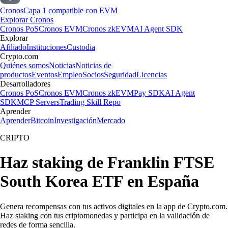
Cronos
Capa 1 compatible con EVM
Explorar Cronos
Cronos PoS
Cronos EVM
Cronos zkEVM
AI Agent SDK
Explorar
Afiliado
Instituciones
Custodia
Crypto.com
Quiénes somos
Noticias
Noticias de
productos
Eventos
Empleo
Socios
Seguridad
Licencias
Desarrolladores
Cronos PoS
Cronos EVM
Cronos zkEVM
Pay SDK
AI Agent
SDK
MCP Servers
Trading Skill Repo
Aprender
Aprender
Bitcoin
Investigación
Mercado
CRIPTO
Haz staking de Franklin FTSE
South Korea ETF en España
Genera recompensas con tus activos digitales en la app de Crypto.com.
Haz staking con tus criptomonedas y participa en la validación de
redes de forma sencilla.