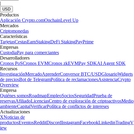
|
USD
Productos
Aplicación Crypto.com
Onchain
Level Up
Mercados
Criptomonedas
Características
Tarjetas
Cestas
Earn
Staking
DeFi Staking
Pay
Prime
Empresas
Custodia
Pay para comerciantes
Desarrolladores
Cronos PoS
Cronos EVM
Cronos zkEVM
Pay SDK
AI Agent SDK
Recursos
Investigación
Mercado
Aprender
Conversor BTC/USD
Glosario
Widgets
de precios
Bot de Telegram
Política de reclamaciones
Asistencia
Crypto
Overview
Empresa
Quiénes somos
Roadmap
Empleo
Socios
Seguridad
Prueba de
reservas
Afiliado
Licencias
Centro de exploración de criptoactivos
Medio
ambiente
Capital
Verificar
Política de conflictos de intereses
Actualizaciones
X
Noticias de
productos
Eventos
Reddit
Discord
Instagram
Facebook
Linkedin
TradingV
iew