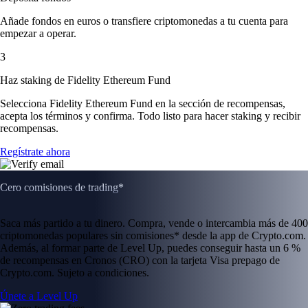
Añade fondos en euros o transfiere criptomonedas a tu cuenta para
empezar a operar.
3
Haz staking de Fidelity Ethereum Fund
Selecciona Fidelity Ethereum Fund en la sección de recompensas,
acepta los términos y confirma. Todo listo para hacer staking y recibir
recompensas.
Regístrate ahora
Cero comisiones de trading*
Saca más partido a tu dinero. Compra, vende o intercambia más de 400
criptomonedas populares sin comisiones* desde la app de Crypto.com.
Además, al formar parte de Level Up, puedes conseguir hasta un 6 %
de recompensas en Cronos (CRO) con la tarjeta Visa prepago de
Crypto.com. Sujeto a condiciones.
Únete a Level Up