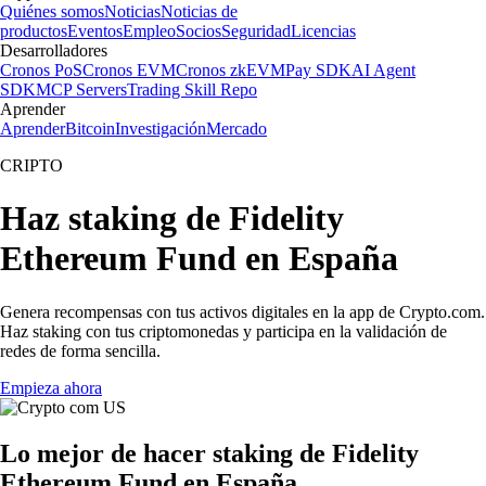
Quiénes somos
Noticias
Noticias de
productos
Eventos
Empleo
Socios
Seguridad
Licencias
Desarrolladores
Cronos PoS
Cronos EVM
Cronos zkEVM
Pay SDK
AI Agent
SDK
MCP Servers
Trading Skill Repo
Aprender
Aprender
Bitcoin
Investigación
Mercado
CRIPTO
Haz staking de Fidelity
Ethereum Fund en España
Genera recompensas con tus activos digitales en la app de Crypto.com.
Haz staking con tus criptomonedas y participa en la validación de
redes de forma sencilla.
Empieza ahora
Lo mejor de hacer staking de Fidelity
Ethereum Fund en España