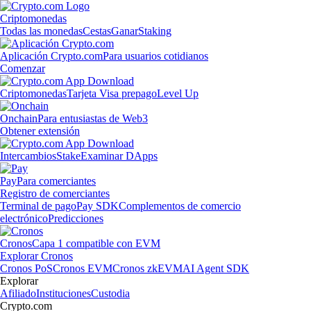
Criptomonedas
Todas las monedas
Cestas
Ganar
Staking
Aplicación Crypto.com
Para usuarios cotidianos
Comenzar
Criptomonedas
Tarjeta Visa prepago
Level Up
Onchain
Para entusiastas de Web3
Obtener extensión
Intercambios
Stake
Examinar DApps
Pay
Para comerciantes
Registro de comerciantes
Terminal de pago
Pay SDK
Complementos de comercio
electrónico
Predicciones
Cronos
Capa 1 compatible con EVM
Explorar Cronos
Cronos PoS
Cronos EVM
Cronos zkEVM
AI Agent SDK
Explorar
Afiliado
Instituciones
Custodia
Crypto.com