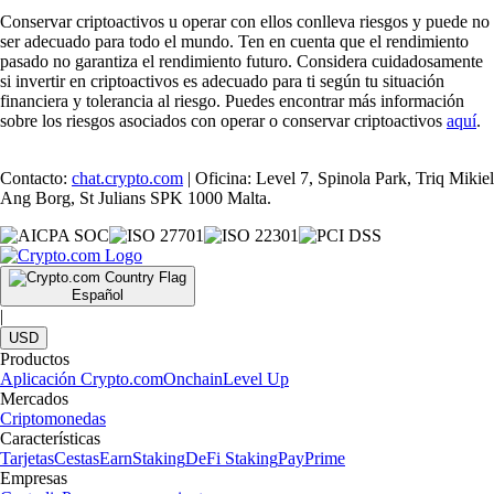
Conservar criptoactivos u operar con ellos conlleva riesgos y puede no
ser adecuado para todo el mundo. Ten en cuenta que el rendimiento
pasado no garantiza el rendimiento futuro. Considera cuidadosamente
si invertir en criptoactivos es adecuado para ti según tu situación
financiera y tolerancia al riesgo. Puedes encontrar más información
sobre los riesgos asociados con operar o conservar criptoactivos
aquí
.
Contacto:
chat.crypto.com
| Oficina: Level 7, Spinola Park, Triq Mikiel
Ang Borg, St Julians SPK 1000 Malta.
Español
|
USD
Productos
Aplicación Crypto.com
Onchain
Level Up
Mercados
Criptomonedas
Características
Tarjetas
Cestas
Earn
Staking
DeFi Staking
Pay
Prime
Empresas