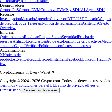
Custodia
Pay para comerciantes
Desarrolladores
Cronos PoS
Cronos EVM
Cronos zkEVM
Pay SDK
AI Agent SDK
Recursos
Investigación
Mercado
Aprender
Conversor BTC/USD
Glosario
Widgets
de precios
Bot de Telegram
Política de reclamaciones
Asistencia
Crypto
Overview
Empresa
Quiénes somos
Roadmap
Empleo
Socios
Seguridad
Prueba de
reservas
Afiliado
Licencias
Centro de exploración de criptoactivos
Medio
ambiente
Capital
Verificar
Política de conflictos de intereses
Actualizaciones
X
Noticias de
productos
Eventos
Reddit
Discord
Instagram
Facebook
Linkedin
TradingV
iew
Cryptocurrency in Every Wallet™
Copyright © 2024 - 2026 Crypto.com. Todos los derechos reservados.
Términos y condiciones para el EEE
aviso de privacidad
Fees &
Limits
Estado
Preferencias de cookies