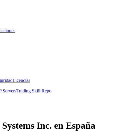
icciones
guridad
Licencias
 Servers
Trading Skill Repo
 Systems Inc. en España