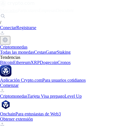
Mercados
Particulares
Empresas
Descubrir
/
Conectar
Registrarse
Criptomonedas
Todas las monedas
Cestas
Ganar
Staking
Tendencias
Bitcoin
Ethereum
XRP
Dogecoin
Cronos
Aplicación Crypto.com
Para usuarios cotidianos
Comenzar
Criptomonedas
Tarjeta Visa prepago
Level Up
Onchain
Para entusiastas de Web3
Obtener extensión