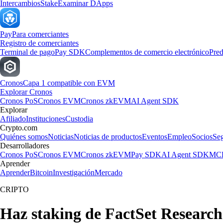
Intercambios
Stake
Examinar DApps
Pay
Para comerciantes
Registro de comerciantes
Terminal de pago
Pay SDK
Complementos de comercio electrónico
Pred
Cronos
Capa 1 compatible con EVM
Explorar Cronos
Cronos PoS
Cronos EVM
Cronos zkEVM
AI Agent SDK
Explorar
Afiliado
Instituciones
Custodia
Crypto.com
Quiénes somos
Noticias
Noticias de productos
Eventos
Empleo
Socios
Se
Desarrolladores
Cronos PoS
Cronos EVM
Cronos zkEVM
Pay SDK
AI Agent SDK
MCP
Aprender
Aprender
Bitcoin
Investigación
Mercado
CRIPTO
Haz staking de FactSet Research