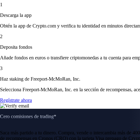
1
Descarga la app
Obtén la app de Crypto.com y verifica tu identidad en minutos directa
2
Deposita fondos
Añade fondos en euros o transfiere criptomonedas a tu cuenta para emp
3
Haz staking de Freeport-McMoRan, Inc.
Selecciona Freeport-McMoRan, Inc. en la sección de recompensas, acept
Regístrate ahora
Cero comisiones de trading*
Saca más partido a tu dinero. Compra, vende o intercambia más de 400
de recompensas en Cronos (CRO) con la tarjeta Visa prepago de Crypt