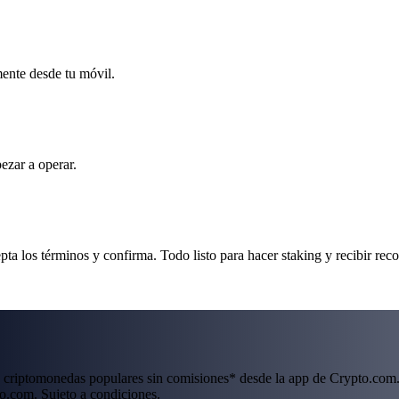
mente desde tu móvil.
ezar a operar.
a los términos y confirma. Todo listo para hacer staking y recibir rec
 criptomonedas populares sin comisiones* desde la app de Crypto.com.
o.com. Sujeto a condiciones.