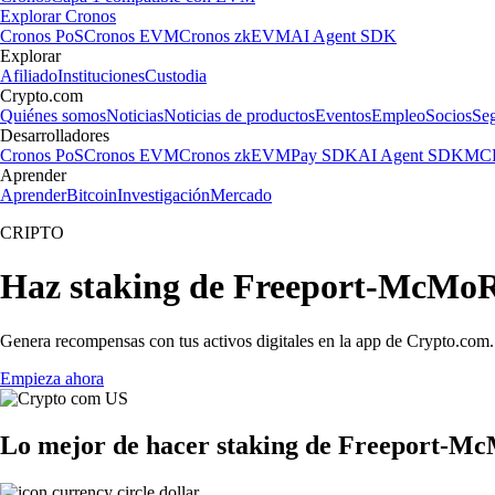
Explorar Cronos
Cronos PoS
Cronos EVM
Cronos zkEVM
AI Agent SDK
Explorar
Afiliado
Instituciones
Custodia
Crypto.com
Quiénes somos
Noticias
Noticias de productos
Eventos
Empleo
Socios
Se
Desarrolladores
Cronos PoS
Cronos EVM
Cronos zkEVM
Pay SDK
AI Agent SDK
MCP
Aprender
Aprender
Bitcoin
Investigación
Mercado
CRIPTO
Haz staking de Freeport-McMoR
Genera recompensas con tus activos digitales en la app de Crypto.com. 
Empieza ahora
Lo mejor de hacer staking de Freeport-Mc