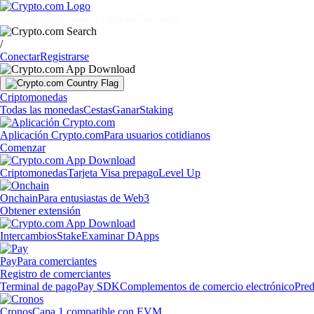
Mercados
Particulares
Empresas
Descubrir
/
Conectar
Registrarse
Criptomonedas
Todas las monedas
Cestas
Ganar
Staking
Aplicación Crypto.com
Para usuarios cotidianos
Comenzar
Criptomonedas
Tarjeta Visa prepago
Level Up
Onchain
Para entusiastas de Web3
Obtener extensión
Intercambios
Stake
Examinar DApps
Pay
Para comerciantes
Registro de comerciantes
Terminal de pago
Pay SDK
Complementos de comercio electrónico
Pred
Cronos
Capa 1 compatible con EVM