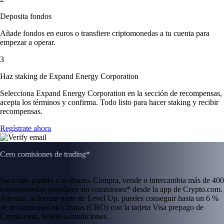
Deposita fondos
Añade fondos en euros o transfiere criptomonedas a tu cuenta para
empezar a operar.
3
Haz staking de Expand Energy Corporation
Selecciona Expand Energy Corporation en la sección de recompensas,
acepta los términos y confirma. Todo listo para hacer staking y recibir
recompensas.
Regístrate ahora
Cero comisiones de trading*
Saca más partido a tu dinero. Compra, vende o intercambia más de 400
criptomonedas populares sin comisiones* desde la app de Crypto.com.
Además, al formar parte de Level Up, puedes conseguir hasta un 6 %
de recompensas en Cronos (CRO) con la tarjeta Visa prepago de
Crypto.com. Sujeto a condiciones.