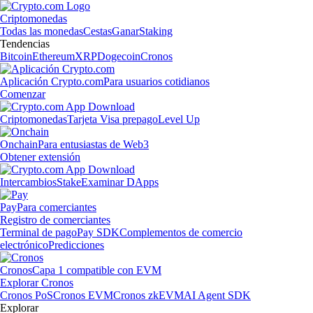
Criptomonedas
Todas las monedas
Cestas
Ganar
Staking
Tendencias
Bitcoin
Ethereum
XRP
Dogecoin
Cronos
Aplicación Crypto.com
Para usuarios cotidianos
Comenzar
Criptomonedas
Tarjeta Visa prepago
Level Up
Onchain
Para entusiastas de Web3
Obtener extensión
Intercambios
Stake
Examinar DApps
Pay
Para comerciantes
Registro de comerciantes
Terminal de pago
Pay SDK
Complementos de comercio
electrónico
Predicciones
Cronos
Capa 1 compatible con EVM
Explorar Cronos
Cronos PoS
Cronos EVM
Cronos zkEVM
AI Agent SDK
Explorar