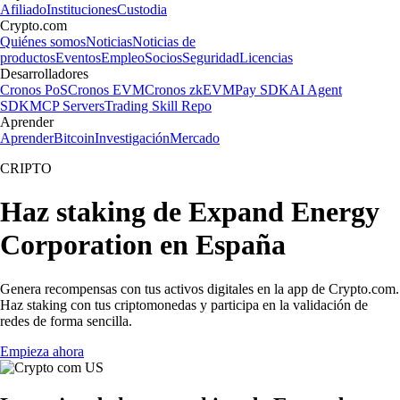
Afiliado
Instituciones
Custodia
Crypto.com
Quiénes somos
Noticias
Noticias de
productos
Eventos
Empleo
Socios
Seguridad
Licencias
Desarrolladores
Cronos PoS
Cronos EVM
Cronos zkEVM
Pay SDK
AI Agent
SDK
MCP Servers
Trading Skill Repo
Aprender
Aprender
Bitcoin
Investigación
Mercado
CRIPTO
Haz staking de Expand Energy
Corporation en España
Genera recompensas con tus activos digitales en la app de Crypto.com.
Haz staking con tus criptomonedas y participa en la validación de
redes de forma sencilla.
Empieza ahora