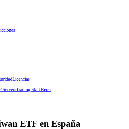
icciones
guridad
Licencias
 Servers
Trading Skill Repo
aiwan ETF en España