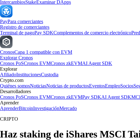
Intercambios
Stake
Examinar DApps
Pay
Para comerciantes
Registro de comerciantes
Terminal de pago
Pay SDK
Complementos de comercio electrónico
Pred
Cronos
Capa 1 compatible con EVM
Explorar Cronos
Cronos PoS
Cronos EVM
Cronos zkEVM
AI Agent SDK
Explorar
Afiliado
Instituciones
Custodia
Crypto.com
Quiénes somos
Noticias
Noticias de productos
Eventos
Empleo
Socios
Se
Desarrolladores
Cronos PoS
Cronos EVM
Cronos zkEVM
Pay SDK
AI Agent SDK
MCP
Aprender
Aprender
Bitcoin
Investigación
Mercado
CRIPTO
Haz staking de iShares MSCI T