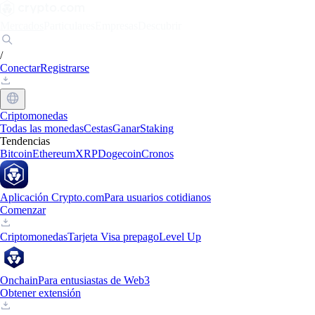
Mercados
Particulares
Empresas
Descubrir
/
Conectar
Registrarse
Criptomonedas
Todas las monedas
Cestas
Ganar
Staking
Tendencias
Bitcoin
Ethereum
XRP
Dogecoin
Cronos
Aplicación Crypto.com
Para usuarios cotidianos
Comenzar
Criptomonedas
Tarjeta Visa prepago
Level Up
Onchain
Para entusiastas de Web3
Obtener extensión