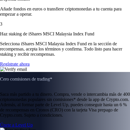
Añade fondos en euros o transfiere criptomonedas a tu cuenta para
empezar a operar.
3
Haz staking de iShares MSCI Malaysia Index Fund
Selecciona iShares MSCI Malaysia Index Fund en la sección de
recompensas, acepta los términos y confirma. Todo listo para hacer
staking y recibir recompensas.
Regístrate ahora
Cero comisiones de trading*
Saca más partido a tu dinero. Compra, vende o intercambia más de 400
criptomonedas populares sin comisiones* desde la app de Crypto.com.
Además, al formar parte de Level Up, puedes conseguir hasta un 6 %
de recompensas en Cronos (CRO) con la tarjeta Visa prepago de
Crypto.com. Sujeto a condiciones.
Únete a Level Up