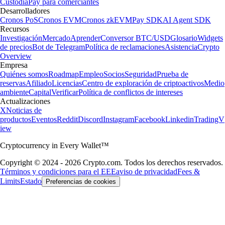
Custodia
Pay para comerciantes
Desarrolladores
Cronos PoS
Cronos EVM
Cronos zkEVM
Pay SDK
AI Agent SDK
Recursos
Investigación
Mercado
Aprender
Conversor BTC/USD
Glosario
Widgets
de precios
Bot de Telegram
Política de reclamaciones
Asistencia
Crypto
Overview
Empresa
Quiénes somos
Roadmap
Empleo
Socios
Seguridad
Prueba de
reservas
Afiliado
Licencias
Centro de exploración de criptoactivos
Medio
ambiente
Capital
Verificar
Política de conflictos de intereses
Actualizaciones
X
Noticias de
productos
Eventos
Reddit
Discord
Instagram
Facebook
Linkedin
TradingV
iew
Cryptocurrency in Every Wallet™
Copyright © 2024 - 2026 Crypto.com. Todos los derechos reservados.
Términos y condiciones para el EEE
aviso de privacidad
Fees &
Limits
Estado
Preferencias de cookies