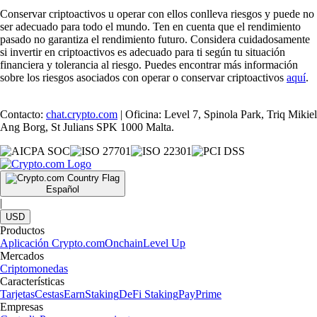
Conservar criptoactivos u operar con ellos conlleva riesgos y puede no
ser adecuado para todo el mundo. Ten en cuenta que el rendimiento
pasado no garantiza el rendimiento futuro. Considera cuidadosamente
si invertir en criptoactivos es adecuado para ti según tu situación
financiera y tolerancia al riesgo. Puedes encontrar más información
sobre los riesgos asociados con operar o conservar criptoactivos
aquí
.
Contacto:
chat.crypto.com
| Oficina: Level 7, Spinola Park, Triq Mikiel
Ang Borg, St Julians SPK 1000 Malta.
Español
|
USD
Productos
Aplicación Crypto.com
Onchain
Level Up
Mercados
Criptomonedas
Características
Tarjetas
Cestas
Earn
Staking
DeFi Staking
Pay
Prime
Empresas