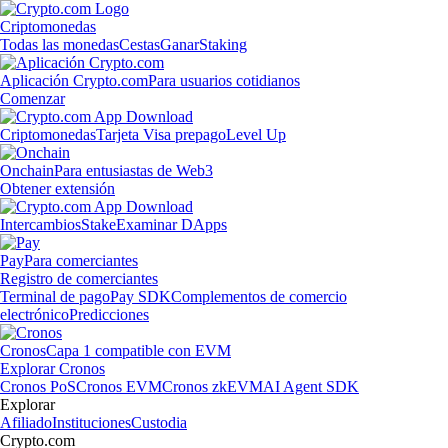
Criptomonedas
Todas las monedas
Cestas
Ganar
Staking
Aplicación Crypto.com
Para usuarios cotidianos
Comenzar
Criptomonedas
Tarjeta Visa prepago
Level Up
Onchain
Para entusiastas de Web3
Obtener extensión
Intercambios
Stake
Examinar DApps
Pay
Para comerciantes
Registro de comerciantes
Terminal de pago
Pay SDK
Complementos de comercio
electrónico
Predicciones
Cronos
Capa 1 compatible con EVM
Explorar Cronos
Cronos PoS
Cronos EVM
Cronos zkEVM
AI Agent SDK
Explorar
Afiliado
Instituciones
Custodia
Crypto.com