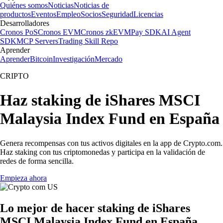
Quiénes somos
Noticias
Noticias de
productos
Eventos
Empleo
Socios
Seguridad
Licencias
Desarrolladores
Cronos PoS
Cronos EVM
Cronos zkEVM
Pay SDK
AI Agent
SDK
MCP Servers
Trading Skill Repo
Aprender
Aprender
Bitcoin
Investigación
Mercado
CRIPTO
Haz staking de iShares MSCI
Malaysia Index Fund en España
Genera recompensas con tus activos digitales en la app de Crypto.com.
Haz staking con tus criptomonedas y participa en la validación de
redes de forma sencilla.
Empieza ahora
Lo mejor de hacer staking de iShares
MSCI Malaysia Index Fund en España