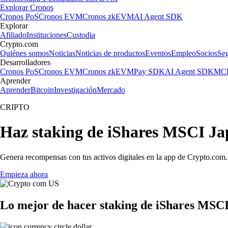
Explorar Cronos
Cronos PoS
Cronos EVM
Cronos zkEVM
AI Agent SDK
Explorar
Afiliado
Instituciones
Custodia
Crypto.com
Quiénes somos
Noticias
Noticias de productos
Eventos
Empleo
Socios
Se
Desarrolladores
Cronos PoS
Cronos EVM
Cronos zkEVM
Pay SDK
AI Agent SDK
MCP
Aprender
Aprender
Bitcoin
Investigación
Mercado
CRIPTO
Haz staking de iShares MSCI J
Genera recompensas con tus activos digitales en la app de Crypto.com. 
Empieza ahora
Lo mejor de hacer staking de iShares MSC