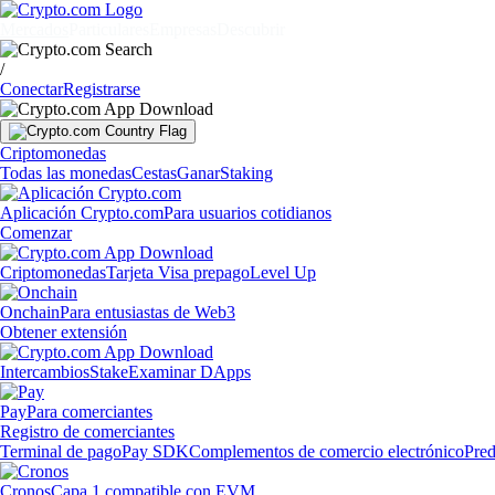
Mercados
Particulares
Empresas
Descubrir
/
Conectar
Registrarse
Criptomonedas
Todas las monedas
Cestas
Ganar
Staking
Aplicación Crypto.com
Para usuarios cotidianos
Comenzar
Criptomonedas
Tarjeta Visa prepago
Level Up
Onchain
Para entusiastas de Web3
Obtener extensión
Intercambios
Stake
Examinar DApps
Pay
Para comerciantes
Registro de comerciantes
Terminal de pago
Pay SDK
Complementos de comercio electrónico
Pred
Cronos
Capa 1 compatible con EVM