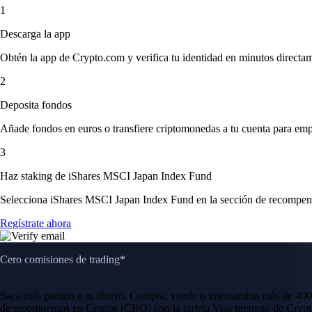
1
Descarga la app
Obtén la app de Crypto.com y verifica tu identidad en minutos directa
2
Deposita fondos
Añade fondos en euros o transfiere criptomonedas a tu cuenta para emp
3
Haz staking de iShares MSCI Japan Index Fund
Selecciona iShares MSCI Japan Index Fund en la sección de recompensas
Regístrate ahora
Cero comisiones de trading*
Saca más partido a tu dinero. Compra, vende o intercambia más de 400
de recompensas en Cronos (CRO) con la tarjeta Visa prepago de Crypt