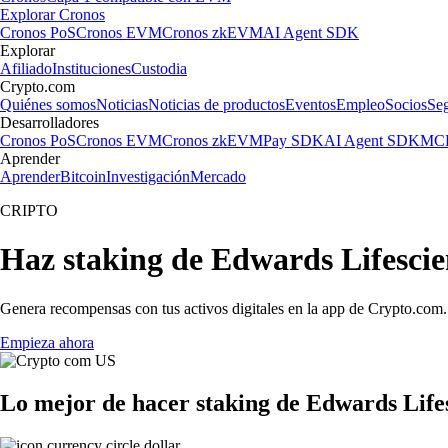
Explorar Cronos
Cronos PoS
Cronos EVM
Cronos zkEVM
AI Agent SDK
Explorar
Afiliado
Instituciones
Custodia
Crypto.com
Quiénes somos
Noticias
Noticias de productos
Eventos
Empleo
Socios
Se
Desarrolladores
Cronos PoS
Cronos EVM
Cronos zkEVM
Pay SDK
AI Agent SDK
MCP
Aprender
Aprender
Bitcoin
Investigación
Mercado
CRIPTO
Haz staking de Edwards Lifesci
Genera recompensas con tus activos digitales en la app de Crypto.com. 
Empieza ahora
Lo mejor de hacer staking de Edwards Life