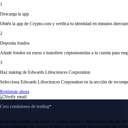
1
Descarga la app
Obtén la app de Crypto.com y verifica tu identidad en minutos directa
2
Deposita fondos
Añade fondos en euros o transfiere criptomonedas a tu cuenta para emp
3
Haz staking de Edwards Lifesciences Corporation
Selecciona Edwards Lifesciences Corporation en la sección de recompen
Regístrate ahora
Cero comisiones de trading*
Saca más partido a tu dinero. Compra, vende o intercambia más de 400
de recompensas en Cronos (CRO) con la tarjeta Visa prepago de Crypt