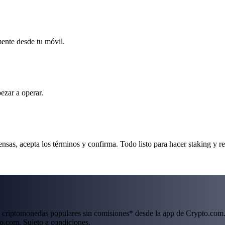
mente desde tu móvil.
ezar a operar.
sas, acepta los términos y confirma. Todo listo para hacer staking y r
 criptomonedas populares sin comisiones* desde la app de Crypto.com.
o.com. Sujeto a condiciones.