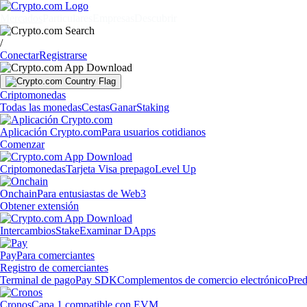
Mercados
Particulares
Empresas
Descubrir
/
Conectar
Registrarse
Criptomonedas
Todas las monedas
Cestas
Ganar
Staking
Aplicación Crypto.com
Para usuarios cotidianos
Comenzar
Criptomonedas
Tarjeta Visa prepago
Level Up
Onchain
Para entusiastas de Web3
Obtener extensión
Intercambios
Stake
Examinar DApps
Pay
Para comerciantes
Registro de comerciantes
Terminal de pago
Pay SDK
Complementos de comercio electrónico
Pred
Cronos
Capa 1 compatible con EVM