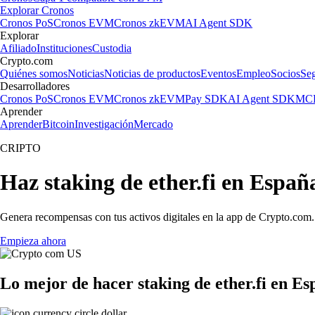
Explorar Cronos
Cronos PoS
Cronos EVM
Cronos zkEVM
AI Agent SDK
Explorar
Afiliado
Instituciones
Custodia
Crypto.com
Quiénes somos
Noticias
Noticias de productos
Eventos
Empleo
Socios
Se
Desarrolladores
Cronos PoS
Cronos EVM
Cronos zkEVM
Pay SDK
AI Agent SDK
MCP
Aprender
Aprender
Bitcoin
Investigación
Mercado
CRIPTO
Haz staking de ether.fi en Españ
Genera recompensas con tus activos digitales en la app de Crypto.com. 
Empieza ahora
Lo mejor de hacer staking de ether.fi en E