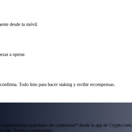
mente desde tu móvil.
ezar a operar.
 confirma. Todo listo para hacer staking y recibir recompensas.
 criptomonedas populares sin comisiones* desde la app de Crypto.com.
o.com. Sujeto a condiciones.