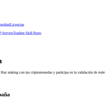
guridad
Licencias
 Servers
Trading Skill Repo
a
Haz staking con tus criptomonedas y participa en la validación de redes
spaña