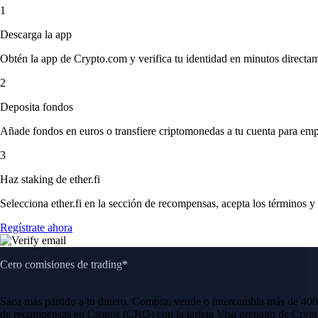
1
Descarga la app
Obtén la app de Crypto.com y verifica tu identidad en minutos directa
2
Deposita fondos
Añade fondos en euros o transfiere criptomonedas a tu cuenta para emp
3
Haz staking de ether.fi
Selecciona ether.fi en la sección de recompensas, acepta los términos y
Regístrate ahora
Cero comisiones de trading*
Saca más partido a tu dinero. Compra, vende o intercambia más de 400
de recompensas en Cronos (CRO) con la tarjeta Visa prepago de Crypt