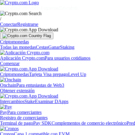
Mercados
Particulares
Empresas
Descubrir
/
Conectar
Registrarse
Criptomonedas
Todas las monedas
Cestas
Ganar
Staking
Aplicación Crypto.com
Para usuarios cotidianos
Comenzar
Criptomonedas
Tarjeta Visa prepago
Level Up
Onchain
Para entusiastas de Web3
Obtener extensión
Intercambios
Stake
Examinar DApps
Pay
Para comerciantes
Registro de comerciantes
Terminal de pago
Pay SDK
Complementos de comercio electrónico
Pred
Cronos
Capa 1 compatible con EVM