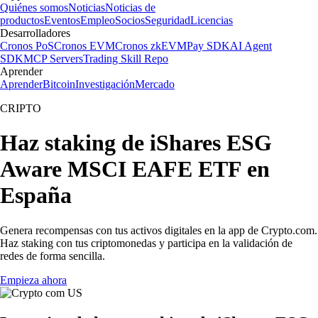
Quiénes somos
Noticias
Noticias de
productos
Eventos
Empleo
Socios
Seguridad
Licencias
Desarrolladores
Cronos PoS
Cronos EVM
Cronos zkEVM
Pay SDK
AI Agent
SDK
MCP Servers
Trading Skill Repo
Aprender
Aprender
Bitcoin
Investigación
Mercado
CRIPTO
Haz staking de iShares ESG
Aware MSCI EAFE ETF en
España
Genera recompensas con tus activos digitales en la app de Crypto.com.
Haz staking con tus criptomonedas y participa en la validación de
redes de forma sencilla.
Empieza ahora