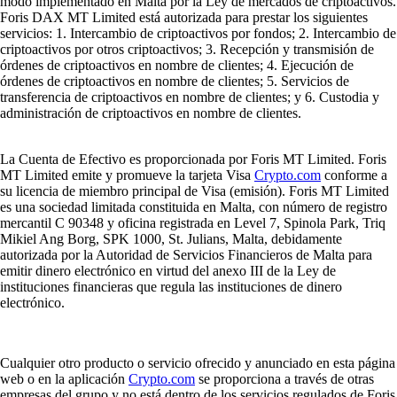
modo implementado en Malta por la Ley de mercados de criptoactivos.
Foris DAX MT Limited está autorizada para prestar los siguientes
servicios: 1. Intercambio de criptoactivos por fondos; 2. Intercambio de
criptoactivos por otros criptoactivos; 3. Recepción y transmisión de
órdenes de criptoactivos en nombre de clientes; 4. Ejecución de
órdenes de criptoactivos en nombre de clientes; 5. Servicios de
transferencia de criptoactivos en nombre de clientes; y 6. Custodia y
administración de criptoactivos en nombre de clientes.
La Cuenta de Efectivo es proporcionada por Foris MT Limited. Foris
MT Limited emite y promueve la tarjeta Visa
Crypto.com
conforme a
su licencia de miembro principal de Visa (emisión). Foris MT Limited
es una sociedad limitada constituida en Malta, con número de registro
mercantil C 90348 y oficina registrada en Level 7, Spinola Park, Triq
Mikiel Ang Borg, SPK 1000, St. Julians, Malta, debidamente
autorizada por la Autoridad de Servicios Financieros de Malta para
emitir dinero electrónico en virtud del anexo III de la Ley de
instituciones financieras que regula las instituciones de dinero
electrónico.
Cualquier otro producto o servicio ofrecido y anunciado en esta página
web o en la aplicación
Crypto.com
se proporciona a través de otras
empresas del grupo y no está dentro de los servicios regulados de Foris