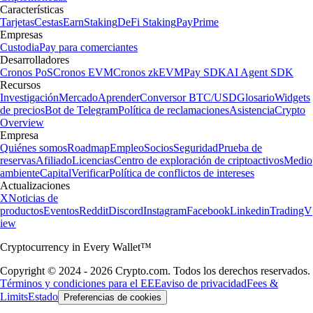
Características
Tarjetas
Cestas
Earn
Staking
DeFi Staking
Pay
Prime
Empresas
Custodia
Pay para comerciantes
Desarrolladores
Cronos PoS
Cronos EVM
Cronos zkEVM
Pay SDK
AI Agent SDK
Recursos
Investigación
Mercado
Aprender
Conversor BTC/USD
Glosario
Widgets
de precios
Bot de Telegram
Política de reclamaciones
Asistencia
Crypto
Overview
Empresa
Quiénes somos
Roadmap
Empleo
Socios
Seguridad
Prueba de
reservas
Afiliado
Licencias
Centro de exploración de criptoactivos
Medio
ambiente
Capital
Verificar
Política de conflictos de intereses
Actualizaciones
X
Noticias de
productos
Eventos
Reddit
Discord
Instagram
Facebook
Linkedin
TradingV
iew
Cryptocurrency in Every Wallet™
Copyright © 2024 - 2026 Crypto.com. Todos los derechos reservados.
Términos y condiciones para el EEE
aviso de privacidad
Fees &
Limits
Estado
Preferencias de cookies