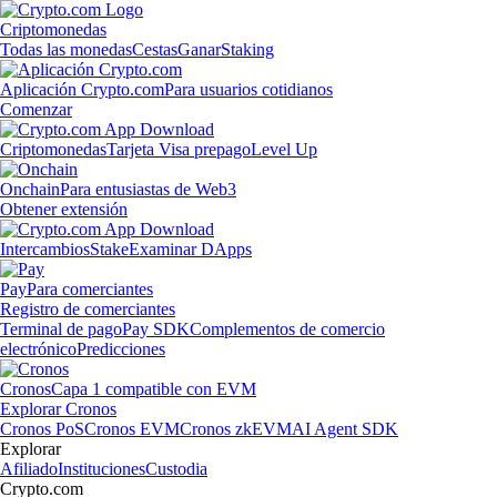
Criptomonedas
Todas las monedas
Cestas
Ganar
Staking
Aplicación Crypto.com
Para usuarios cotidianos
Comenzar
Criptomonedas
Tarjeta Visa prepago
Level Up
Onchain
Para entusiastas de Web3
Obtener extensión
Intercambios
Stake
Examinar DApps
Pay
Para comerciantes
Registro de comerciantes
Terminal de pago
Pay SDK
Complementos de comercio
electrónico
Predicciones
Cronos
Capa 1 compatible con EVM
Explorar Cronos
Cronos PoS
Cronos EVM
Cronos zkEVM
AI Agent SDK
Explorar
Afiliado
Instituciones
Custodia
Crypto.com