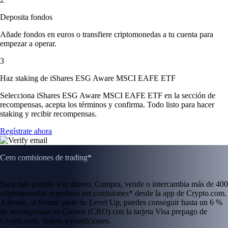
Deposita fondos
Añade fondos en euros o transfiere criptomonedas a tu cuenta para
empezar a operar.
3
Haz staking de iShares ESG Aware MSCI EAFE ETF
Selecciona iShares ESG Aware MSCI EAFE ETF en la sección de
recompensas, acepta los términos y confirma. Todo listo para hacer
staking y recibir recompensas.
Regístrate ahora
Cero comisiones de trading*
Saca más partido a tu dinero. Compra, vende o intercambia más de 400
criptomonedas populares sin comisiones* desde la app de Crypto.com.
Además, al formar parte de Level Up, puedes conseguir hasta un 6 %
de recompensas en Cronos (CRO) con la tarjeta Visa prepago de
Crypto.com. Sujeto a condiciones.