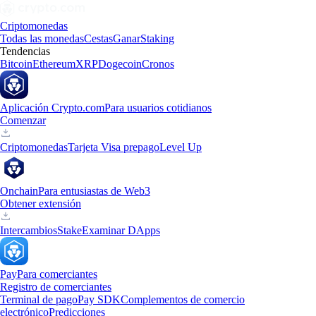
Criptomonedas
Todas las monedas
Cestas
Ganar
Staking
Tendencias
Bitcoin
Ethereum
XRP
Dogecoin
Cronos
Aplicación Crypto.com
Para usuarios cotidianos
Comenzar
Criptomonedas
Tarjeta Visa prepago
Level Up
Onchain
Para entusiastas de Web3
Obtener extensión
Intercambios
Stake
Examinar DApps
Pay
Para comerciantes
Registro de comerciantes
Terminal de pago
Pay SDK
Complementos de comercio
electrónico
Predicciones