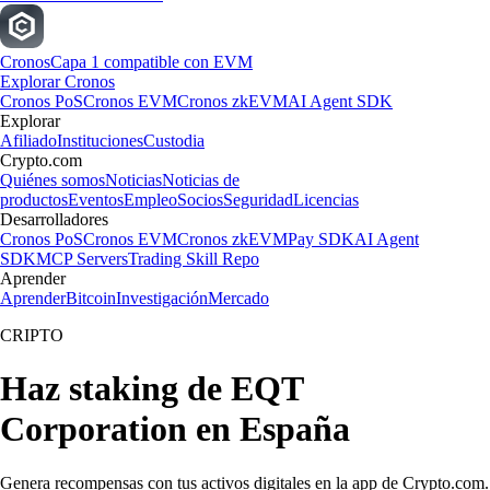
Cronos
Capa 1 compatible con EVM
Explorar Cronos
Cronos PoS
Cronos EVM
Cronos zkEVM
AI Agent SDK
Explorar
Afiliado
Instituciones
Custodia
Crypto.com
Quiénes somos
Noticias
Noticias de
productos
Eventos
Empleo
Socios
Seguridad
Licencias
Desarrolladores
Cronos PoS
Cronos EVM
Cronos zkEVM
Pay SDK
AI Agent
SDK
MCP Servers
Trading Skill Repo
Aprender
Aprender
Bitcoin
Investigación
Mercado
CRIPTO
Haz staking de EQT
Corporation en España
Genera recompensas con tus activos digitales en la app de Crypto.com.