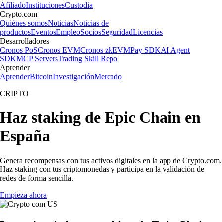
Afiliado
Instituciones
Custodia
Crypto.com
Quiénes somos
Noticias
Noticias de
productos
Eventos
Empleo
Socios
Seguridad
Licencias
Desarrolladores
Cronos PoS
Cronos EVM
Cronos zkEVM
Pay SDK
AI Agent
SDK
MCP Servers
Trading Skill Repo
Aprender
Aprender
Bitcoin
Investigación
Mercado
CRIPTO
Haz staking de Epic Chain en
España
Genera recompensas con tus activos digitales en la app de Crypto.com.
Haz staking con tus criptomonedas y participa en la validación de
redes de forma sencilla.
Empieza ahora