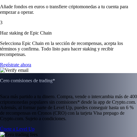
Añade fondos en euros o transfiere criptomonedas a tu cuenta para
empezar a operar.
3
Haz staking de Epic Chain
Selecciona Epic Chain en la sección de recompensas, acepta los
términos y confirma. Todo listo para hacer staking y recibir
recompensas.
Regístrate ahora
Cero comisiones de trading*
Saca más partido a tu dinero. Compra, vende o intercambia más de 400
criptomonedas populares sin comisiones* desde la app de Crypto.com.
Además, al formar parte de Level Up, puedes conseguir hasta un 6 %
de recompensas en Cronos (CRO) con la tarjeta Visa prepago de
Crypto.com. Sujeto a condiciones.
Únete a Level Up