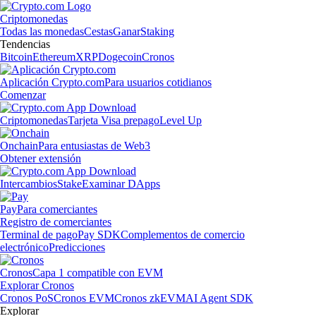
Criptomonedas
Todas las monedas
Cestas
Ganar
Staking
Tendencias
Bitcoin
Ethereum
XRP
Dogecoin
Cronos
Aplicación Crypto.com
Para usuarios cotidianos
Comenzar
Criptomonedas
Tarjeta Visa prepago
Level Up
Onchain
Para entusiastas de Web3
Obtener extensión
Intercambios
Stake
Examinar DApps
Pay
Para comerciantes
Registro de comerciantes
Terminal de pago
Pay SDK
Complementos de comercio
electrónico
Predicciones
Cronos
Capa 1 compatible con EVM
Explorar Cronos
Cronos PoS
Cronos EVM
Cronos zkEVM
AI Agent SDK
Explorar