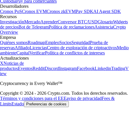
Custodia
Pay para comerciantes
Desarrolladores
Cronos PoS
Cronos EVM
Cronos zkEVM
Pay SDK
AI Agent SDK
Recursos
Investigación
Mercado
Aprender
Conversor BTC/USD
Glosario
Widgets
de precios
Bot de Telegram
Política de reclamaciones
Asistencia
Crypto
Overview
Empresa
Quiénes somos
Roadmap
Empleo
Socios
Seguridad
Prueba de
reservas
Afiliado
Licencias
Centro de exploración de criptoactivos
Medio
ambiente
Capital
Verificar
Política de conflictos de intereses
Actualizaciones
X
Noticias de
productos
Eventos
Reddit
Discord
Instagram
Facebook
Linkedin
TradingV
iew
Cryptocurrency in Every Wallet™
Copyright © 2024 - 2026 Crypto.com. Todos los derechos reservados.
Términos y condiciones para el EEE
aviso de privacidad
Fees &
Limits
Estado
Preferencias de cookies