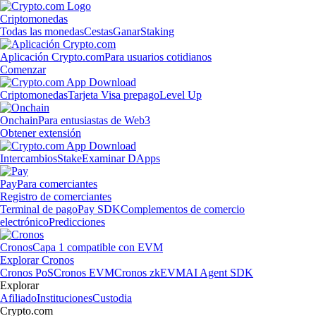
Criptomonedas
Todas las monedas
Cestas
Ganar
Staking
Aplicación Crypto.com
Para usuarios cotidianos
Comenzar
Criptomonedas
Tarjeta Visa prepago
Level Up
Onchain
Para entusiastas de Web3
Obtener extensión
Intercambios
Stake
Examinar DApps
Pay
Para comerciantes
Registro de comerciantes
Terminal de pago
Pay SDK
Complementos de comercio
electrónico
Predicciones
Cronos
Capa 1 compatible con EVM
Explorar Cronos
Cronos PoS
Cronos EVM
Cronos zkEVM
AI Agent SDK
Explorar
Afiliado
Instituciones
Custodia
Crypto.com