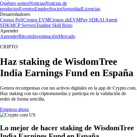
Quiénes somos
Noticias
Noticias de
productos
Eventos
Empleo
Socios
Seguridad
Licencias
Desarrolladores
Cronos PoS
Cronos EVM
Cronos zkEVM
Pay SDK
AI Agent
SDK
MCP Servers
Trading Skill Repo
Aprender
Aprender
Bitcoin
Investigación
Mercado
CRIPTO
Haz staking de WisdomTree
India Earnings Fund en España
Genera recompensas con tus activos digitales en la app de Crypto.com.
Haz staking con tus criptomonedas y participa en la validación de
redes de forma sencilla.
Empieza ahora
Lo mejor de hacer staking de WisdomTree
India Earnings Fund en España