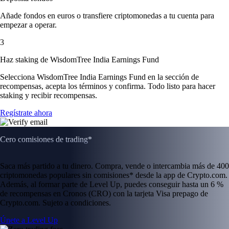
Añade fondos en euros o transfiere criptomonedas a tu cuenta para
empezar a operar.
3
Haz staking de WisdomTree India Earnings Fund
Selecciona WisdomTree India Earnings Fund en la sección de
recompensas, acepta los términos y confirma. Todo listo para hacer
staking y recibir recompensas.
Regístrate ahora
Cero comisiones de trading*
Saca más partido a tu dinero. Compra, vende o intercambia más de 400
criptomonedas populares sin comisiones* desde la app de Crypto.com.
Además, al formar parte de Level Up, puedes conseguir hasta un 6 %
de recompensas en Cronos (CRO) con la tarjeta Visa prepago de
Crypto.com. Sujeto a condiciones.
Únete a Level Up