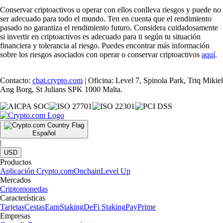
Conservar criptoactivos u operar con ellos conlleva riesgos y puede no
ser adecuado para todo el mundo. Ten en cuenta que el rendimiento
pasado no garantiza el rendimiento futuro. Considera cuidadosamente
si invertir en criptoactivos es adecuado para ti según tu situación
financiera y tolerancia al riesgo. Puedes encontrar más información
sobre los riesgos asociados con operar o conservar criptoactivos
aquí
.
Contacto:
chat.crypto.com
| Oficina: Level 7, Spinola Park, Triq Mikiel
Ang Borg, St Julians SPK 1000 Malta.
Español
|
USD
Productos
Aplicación Crypto.com
Onchain
Level Up
Mercados
Criptomonedas
Características
Tarjetas
Cestas
Earn
Staking
DeFi Staking
Pay
Prime
Empresas