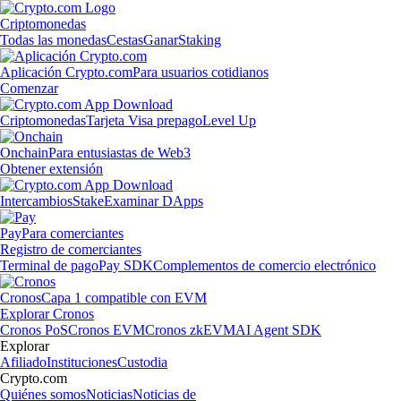
Criptomonedas
Todas las monedas
Cestas
Ganar
Staking
Aplicación Crypto.com
Para usuarios cotidianos
Comenzar
Criptomonedas
Tarjeta Visa prepago
Level Up
Onchain
Para entusiastas de Web3
Obtener extensión
Intercambios
Stake
Examinar DApps
Pay
Para comerciantes
Registro de comerciantes
Terminal de pago
Pay SDK
Complementos de comercio electrónico
Cronos
Capa 1 compatible con EVM
Explorar Cronos
Cronos PoS
Cronos EVM
Cronos zkEVM
AI Agent SDK
Explorar
Afiliado
Instituciones
Custodia
Crypto.com
Quiénes somos
Noticias
Noticias de