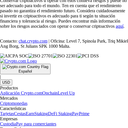
Conservar criptoactivos u operar con ellos conlleva riesgos y puede no
ser adecuado para todo el mundo. Ten en cuenta que el rendimiento
pasado no garantiza el rendimiento futuro. Considera cuidadosamente
si invertir en criptoactivos es adecuado para ti según tu situación
financiera y tolerancia al riesgo. Puedes encontrar más información
sobre los riesgos asociados con operar o conservar criptoactivos
aquí
.
Contacto:
chat.crypto.com
| Oficina: Level 7, Spinola Park, Triq Mikiel
Ang Borg, St Julians SPK 1000 Malta.
Español
|
USD
Productos
Aplicación Crypto.com
Onchain
Level Up
Mercados
Criptomonedas
Características
Tarjetas
Cestas
Earn
Staking
DeFi Staking
Pay
Prime
Empresas
Custodia
Pay para comerciantes