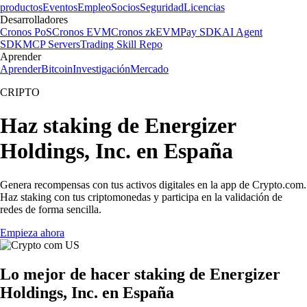
productos
Eventos
Empleo
Socios
Seguridad
Licencias
Desarrolladores
Cronos PoS
Cronos EVM
Cronos zkEVM
Pay SDK
AI Agent
SDK
MCP Servers
Trading Skill Repo
Aprender
Aprender
Bitcoin
Investigación
Mercado
CRIPTO
Haz staking de Energizer
Holdings, Inc. en España
Genera recompensas con tus activos digitales en la app de Crypto.com.
Haz staking con tus criptomonedas y participa en la validación de
redes de forma sencilla.
Empieza ahora
Lo mejor de hacer staking de Energizer
Holdings, Inc. en España