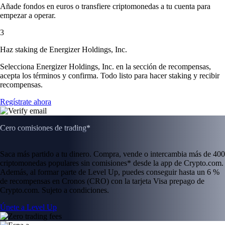
Añade fondos en euros o transfiere criptomonedas a tu cuenta para
empezar a operar.
3
Haz staking de Energizer Holdings, Inc.
Selecciona Energizer Holdings, Inc. en la sección de recompensas,
acepta los términos y confirma. Todo listo para hacer staking y recibir
recompensas.
Regístrate ahora
Cero comisiones de trading*
Saca más partido a tu dinero. Compra, vende o intercambia más de 400
criptomonedas populares sin comisiones* desde la app de Crypto.com.
Además, al formar parte de Level Up, puedes conseguir hasta un 6 %
de recompensas en Cronos (CRO) con la tarjeta Visa prepago de
Crypto.com. Sujeto a condiciones.
Únete a Level Up