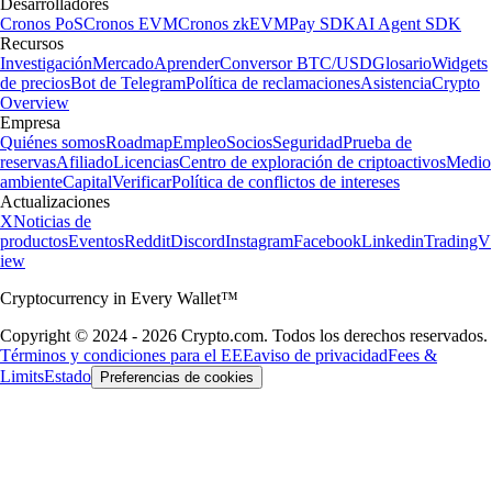
Desarrolladores
Cronos PoS
Cronos EVM
Cronos zkEVM
Pay SDK
AI Agent SDK
Recursos
Investigación
Mercado
Aprender
Conversor BTC/USD
Glosario
Widgets
de precios
Bot de Telegram
Política de reclamaciones
Asistencia
Crypto
Overview
Empresa
Quiénes somos
Roadmap
Empleo
Socios
Seguridad
Prueba de
reservas
Afiliado
Licencias
Centro de exploración de criptoactivos
Medio
ambiente
Capital
Verificar
Política de conflictos de intereses
Actualizaciones
X
Noticias de
productos
Eventos
Reddit
Discord
Instagram
Facebook
Linkedin
TradingV
iew
Cryptocurrency in Every Wallet™
Copyright © 2024 - 2026 Crypto.com. Todos los derechos reservados.
Términos y condiciones para el EEE
aviso de privacidad
Fees &
Limits
Estado
Preferencias de cookies