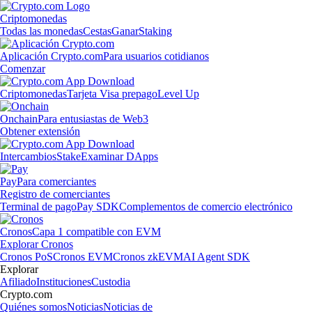
Criptomonedas
Todas las monedas
Cestas
Ganar
Staking
Aplicación Crypto.com
Para usuarios cotidianos
Comenzar
Criptomonedas
Tarjeta Visa prepago
Level Up
Onchain
Para entusiastas de Web3
Obtener extensión
Intercambios
Stake
Examinar DApps
Pay
Para comerciantes
Registro de comerciantes
Terminal de pago
Pay SDK
Complementos de comercio electrónico
Cronos
Capa 1 compatible con EVM
Explorar Cronos
Cronos PoS
Cronos EVM
Cronos zkEVM
AI Agent SDK
Explorar
Afiliado
Instituciones
Custodia
Crypto.com
Quiénes somos
Noticias
Noticias de