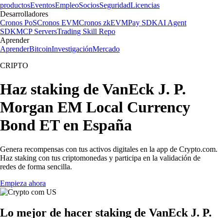
productos
Eventos
Empleo
Socios
Seguridad
Licencias
Desarrolladores
Cronos PoS
Cronos EVM
Cronos zkEVM
Pay SDK
AI Agent
SDK
MCP Servers
Trading Skill Repo
Aprender
Aprender
Bitcoin
Investigación
Mercado
CRIPTO
Haz staking de VanEck J. P.
Morgan EM Local Currency
Bond ET en España
Genera recompensas con tus activos digitales en la app de Crypto.com.
Haz staking con tus criptomonedas y participa en la validación de
redes de forma sencilla.
Empieza ahora
Lo mejor de hacer staking de VanEck J. P.