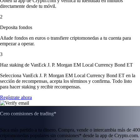
Obtén la app de Crypto.com y verifica tu identidad en minutos
directamente desde tu móvil.
2
Deposita fondos
Añade fondos en euros o transfiere criptomonedas a tu cuenta para
empezar a operar.
3
Haz staking de VanEck J. P. Morgan EM Local Currency Bond ET
Selecciona VanEck J. P. Morgan EM Local Currency Bond ET en la
sección de recompensas, acepta los términos y confirma. Todo listo
para hacer staking y recibir recompensas.
Regístrate ahora
Cero comisiones de trading*
Saca más partido a tu dinero. Compra, vende o intercambia más de 400
criptomonedas populares sin comisiones* desde la app de Crypto.com.