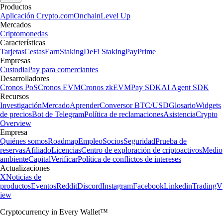
Productos
Aplicación Crypto.com
Onchain
Level Up
Mercados
Criptomonedas
Características
Tarjetas
Cestas
Earn
Staking
DeFi Staking
Pay
Prime
Empresas
Custodia
Pay para comerciantes
Desarrolladores
Cronos PoS
Cronos EVM
Cronos zkEVM
Pay SDK
AI Agent SDK
Recursos
Investigación
Mercado
Aprender
Conversor BTC/USD
Glosario
Widgets
de precios
Bot de Telegram
Política de reclamaciones
Asistencia
Crypto
Overview
Empresa
Quiénes somos
Roadmap
Empleo
Socios
Seguridad
Prueba de
reservas
Afiliado
Licencias
Centro de exploración de criptoactivos
Medio
ambiente
Capital
Verificar
Política de conflictos de intereses
Actualizaciones
X
Noticias de
productos
Eventos
Reddit
Discord
Instagram
Facebook
Linkedin
TradingV
iew
Cryptocurrency in Every Wallet™