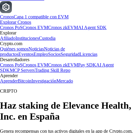
Cronos
Capa 1 compatible con EVM
Explorar Cronos
Cronos PoS
Cronos EVM
Cronos zkEVM
AI Agent SDK
Explorar
Afiliado
Instituciones
Custodia
Crypto.com
Quiénes somos
Noticias
Noticias de
productos
Eventos
Empleo
Socios
Seguridad
Licencias
Desarrolladores
Cronos PoS
Cronos EVM
Cronos zkEVM
Pay SDK
AI Agent
SDK
MCP Servers
Trading Skill Repo
Aprender
Aprender
Bitcoin
Investigación
Mercado
CRIPTO
Haz staking de Elevance Health,
Inc. en España
Genera recompensas con tus activos digitales en la app de Crypto.com.