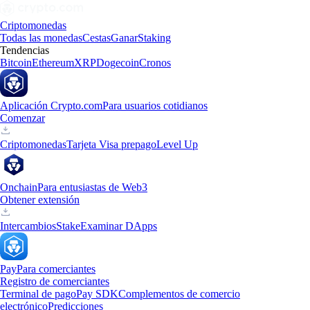
Criptomonedas
Todas las monedas
Cestas
Ganar
Staking
Tendencias
Bitcoin
Ethereum
XRP
Dogecoin
Cronos
Aplicación Crypto.com
Para usuarios cotidianos
Comenzar
Criptomonedas
Tarjeta Visa prepago
Level Up
Onchain
Para entusiastas de Web3
Obtener extensión
Intercambios
Stake
Examinar DApps
Pay
Para comerciantes
Registro de comerciantes
Terminal de pago
Pay SDK
Complementos de comercio
electrónico
Predicciones