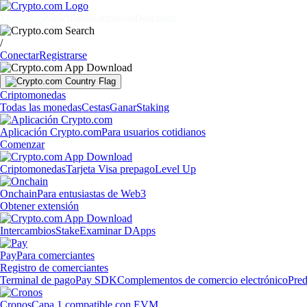
Mercados
Particulares
Empresas
Descubrir
/
Conectar
Registrarse
Criptomonedas
Todas las monedas
Cestas
Ganar
Staking
Aplicación Crypto.com
Para usuarios cotidianos
Comenzar
Criptomonedas
Tarjeta Visa prepago
Level Up
Onchain
Para entusiastas de Web3
Obtener extensión
Intercambios
Stake
Examinar DApps
Pay
Para comerciantes
Registro de comerciantes
Terminal de pago
Pay SDK
Complementos de comercio electrónico
Pred
Cronos
Capa 1 compatible con EVM