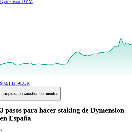
Dymension
DYM
$
0.013359
EUR
+
12.07
%
24H
Buy
Empieza en cuestión de minutos
3 pasos para hacer staking de Dymension
en España
1