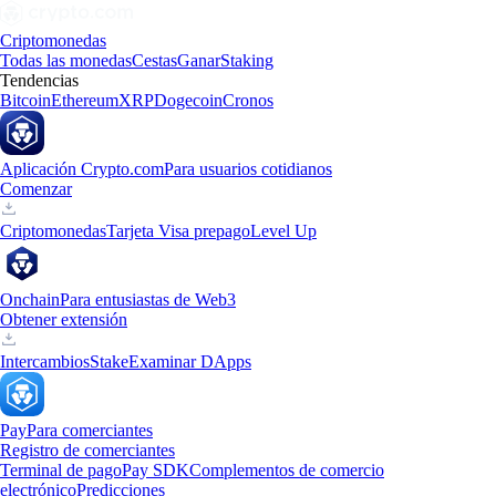
Criptomonedas
Todas las monedas
Cestas
Ganar
Staking
Tendencias
Bitcoin
Ethereum
XRP
Dogecoin
Cronos
Aplicación Crypto.com
Para usuarios cotidianos
Comenzar
Criptomonedas
Tarjeta Visa prepago
Level Up
Onchain
Para entusiastas de Web3
Obtener extensión
Intercambios
Stake
Examinar DApps
Pay
Para comerciantes
Registro de comerciantes
Terminal de pago
Pay SDK
Complementos de comercio
electrónico
Predicciones