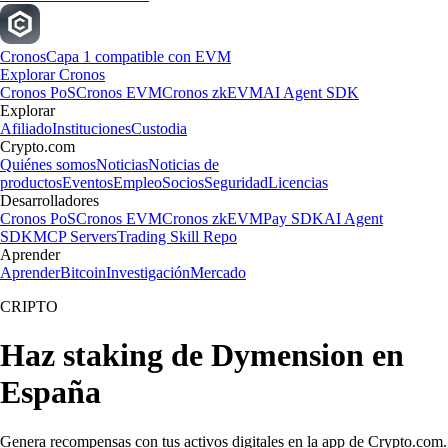
Cronos
Capa 1 compatible con EVM
Explorar Cronos
Cronos PoS
Cronos EVM
Cronos zkEVM
AI Agent SDK
Explorar
Afiliado
Instituciones
Custodia
Crypto.com
Quiénes somos
Noticias
Noticias de
productos
Eventos
Empleo
Socios
Seguridad
Licencias
Desarrolladores
Cronos PoS
Cronos EVM
Cronos zkEVM
Pay SDK
AI Agent
SDK
MCP Servers
Trading Skill Repo
Aprender
Aprender
Bitcoin
Investigación
Mercado
CRIPTO
Haz staking de Dymension en
España
Genera recompensas con tus activos digitales en la app de Crypto.com.