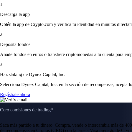
1
Descarga la app
Obtén la app de Crypto.com y verifica tu identidad en minutos directa
2
Deposita fondos
Añade fondos en euros o transfiere criptomonedas a tu cuenta para emp
3
Haz staking de Dynex Capital, Inc.
Selecciona Dynex Capital, Inc. en la sección de recompensas, acepta lo
Regístrate ahora
Cero comisiones de trading*
Saca más partido a tu dinero. Compra, vende o intercambia más de 400
de recompensas en Cronos (CRO) con la tarjeta Visa prepago de Crypt