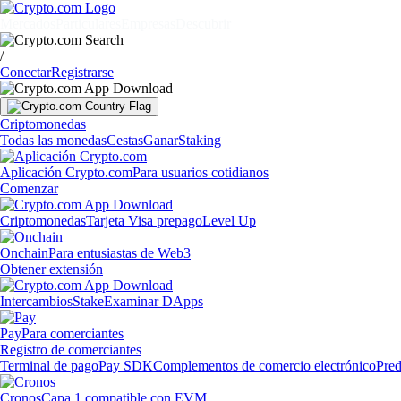
Mercados
Particulares
Empresas
Descubrir
/
Conectar
Registrarse
Criptomonedas
Todas las monedas
Cestas
Ganar
Staking
Aplicación Crypto.com
Para usuarios cotidianos
Comenzar
Criptomonedas
Tarjeta Visa prepago
Level Up
Onchain
Para entusiastas de Web3
Obtener extensión
Intercambios
Stake
Examinar DApps
Pay
Para comerciantes
Registro de comerciantes
Terminal de pago
Pay SDK
Complementos de comercio electrónico
Pred
Cronos
Capa 1 compatible con EVM