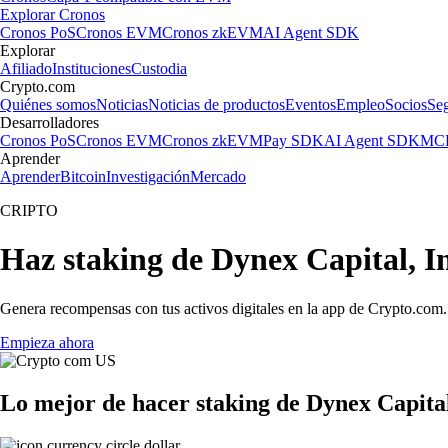
Explorar Cronos
Cronos PoS
Cronos EVM
Cronos zkEVM
AI Agent SDK
Explorar
Afiliado
Instituciones
Custodia
Crypto.com
Quiénes somos
Noticias
Noticias de productos
Eventos
Empleo
Socios
Se
Desarrolladores
Cronos PoS
Cronos EVM
Cronos zkEVM
Pay SDK
AI Agent SDK
MCP
Aprender
Aprender
Bitcoin
Investigación
Mercado
CRIPTO
Haz staking de Dynex Capital, I
Genera recompensas con tus activos digitales en la app de Crypto.com. 
Empieza ahora
Lo mejor de hacer staking de Dynex Capital