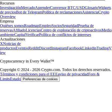
Recursos
Investigación
Mercado
Aprender
Conversor BTC/USD
Glosario
Widgets
de precios
Bot de Telegram
Política de reclamaciones
Asistencia
Crypto
Overview
Empresa
Quiénes somos
Roadmap
Empleo
Socios
Seguridad
Prueba de
reservas
Afiliado
Licencias
Centro de exploración de criptoactivos
Medio
ambiente
Capital
Verificar
Política de conflictos de intereses
Actualizaciones
X
Noticias de
productos
Eventos
Reddit
Discord
Instagram
Facebook
Linkedin
TradingV
iew
Cryptocurrency in Every Wallet™
Copyright © 2024 - 2026 Crypto.com. Todos los derechos reservados.
Términos y condiciones para el EEE
aviso de privacidad
Fees &
Limits
Estado
Preferencias de cookies