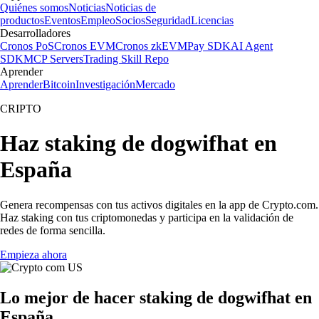
Quiénes somos
Noticias
Noticias de
productos
Eventos
Empleo
Socios
Seguridad
Licencias
Desarrolladores
Cronos PoS
Cronos EVM
Cronos zkEVM
Pay SDK
AI Agent
SDK
MCP Servers
Trading Skill Repo
Aprender
Aprender
Bitcoin
Investigación
Mercado
CRIPTO
Haz staking de dogwifhat en
España
Genera recompensas con tus activos digitales en la app de Crypto.com.
Haz staking con tus criptomonedas y participa en la validación de
redes de forma sencilla.
Empieza ahora
Lo mejor de hacer staking de dogwifhat en
España