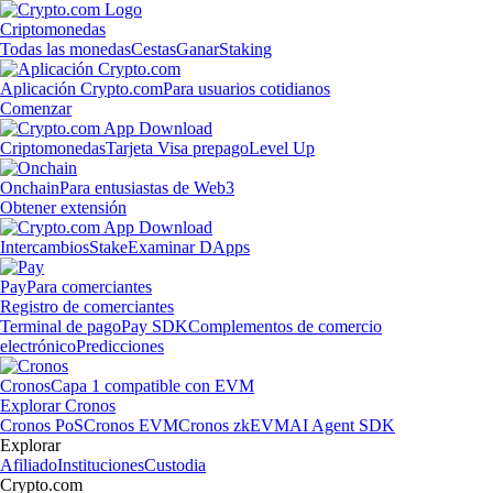
Criptomonedas
Todas las monedas
Cestas
Ganar
Staking
Aplicación Crypto.com
Para usuarios cotidianos
Comenzar
Criptomonedas
Tarjeta Visa prepago
Level Up
Onchain
Para entusiastas de Web3
Obtener extensión
Intercambios
Stake
Examinar DApps
Pay
Para comerciantes
Registro de comerciantes
Terminal de pago
Pay SDK
Complementos de comercio
electrónico
Predicciones
Cronos
Capa 1 compatible con EVM
Explorar Cronos
Cronos PoS
Cronos EVM
Cronos zkEVM
AI Agent SDK
Explorar
Afiliado
Instituciones
Custodia
Crypto.com