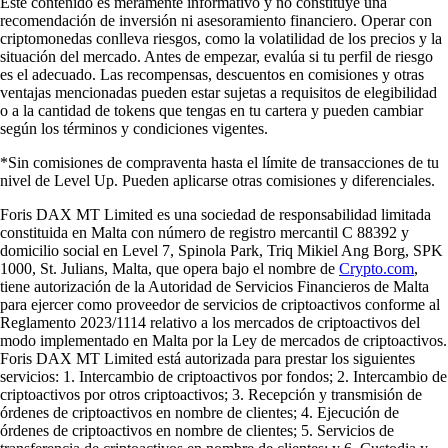
Este contenido es meramente informativo y no constituye una
recomendación de inversión ni asesoramiento financiero. Operar con
criptomonedas conlleva riesgos, como la volatilidad de los precios y la
situación del mercado. Antes de empezar, evalúa si tu perfil de riesgo
es el adecuado. Las recompensas, descuentos en comisiones y otras
ventajas mencionadas pueden estar sujetas a requisitos de elegibilidad
o a la cantidad de tokens que tengas en tu cartera y pueden cambiar
según los términos y condiciones vigentes.
*Sin comisiones de compraventa hasta el límite de transacciones de tu
nivel de Level Up. Pueden aplicarse otras comisiones y diferenciales.
Foris DAX MT Limited es una sociedad de responsabilidad limitada
constituida en Malta con número de registro mercantil C 88392 y
domicilio social en Level 7, Spinola Park, Triq Mikiel Ang Borg, SPK
1000, St. Julians, Malta, que opera bajo el nombre de
Crypto.com
,
tiene autorización de la Autoridad de Servicios Financieros de Malta
para ejercer como proveedor de servicios de criptoactivos conforme al
Reglamento 2023/1114 relativo a los mercados de criptoactivos del
modo implementado en Malta por la Ley de mercados de criptoactivos.
Foris DAX MT Limited está autorizada para prestar los siguientes
servicios: 1. Intercambio de criptoactivos por fondos; 2. Intercambio de
criptoactivos por otros criptoactivos; 3. Recepción y transmisión de
órdenes de criptoactivos en nombre de clientes; 4. Ejecución de
órdenes de criptoactivos en nombre de clientes; 5. Servicios de