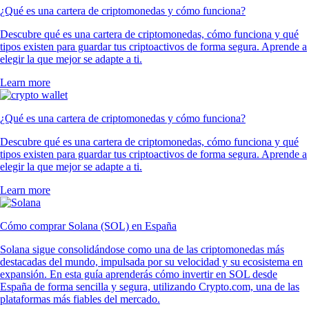
¿Qué es una cartera de criptomonedas y cómo funciona?
Descubre qué es una cartera de criptomonedas, cómo funciona y qué
tipos existen para guardar tus criptoactivos de forma segura. Aprende a
elegir la que mejor se adapte a ti.
Learn more
¿Qué es una cartera de criptomonedas y cómo funciona?
Descubre qué es una cartera de criptomonedas, cómo funciona y qué
tipos existen para guardar tus criptoactivos de forma segura. Aprende a
elegir la que mejor se adapte a ti.
Learn more
Cómo comprar Solana (SOL) en España
Solana sigue consolidándose como una de las criptomonedas más
destacadas del mundo, impulsada por su velocidad y su ecosistema en
expansión. En esta guía aprenderás cómo invertir en SOL desde
España de forma sencilla y segura, utilizando Crypto.com, una de las
plataformas más fiables del mercado.