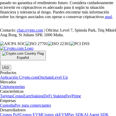
pasado no garantiza el rendimiento futuro. Considera cuidadosamente
si invertir en criptoactivos es adecuado para ti según tu situación
financiera y tolerancia al riesgo. Puedes encontrar más información
sobre los riesgos asociados con operar o conservar criptoactivos
aquí
.
Contacto:
chat.crypto.com
| Oficina: Level 7, Spinola Park, Triq Mikiel
Ang Borg, St Julians SPK 1000 Malta.
Español
|
USD
Productos
Aplicación Crypto.com
Onchain
Level Up
Mercados
Criptomonedas
Características
Tarjetas
Cestas
Earn
Staking
DeFi Staking
Pay
Prime
Empresas
Custodia
Pay para comerciantes
Desarrolladores
Cronos PoS
Cronos EVM
Cronos zkEVM
Pay SDK
AI Agent SDK