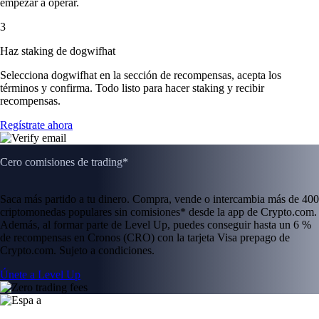
empezar a operar.
3
Haz staking de dogwifhat
Selecciona dogwifhat en la sección de recompensas, acepta los
términos y confirma. Todo listo para hacer staking y recibir
recompensas.
Regístrate ahora
Cero comisiones de trading*
Saca más partido a tu dinero. Compra, vende o intercambia más de 400
criptomonedas populares sin comisiones* desde la app de Crypto.com.
Además, al formar parte de Level Up, puedes conseguir hasta un 6 %
de recompensas en Cronos (CRO) con la tarjeta Visa prepago de
Crypto.com. Sujeto a condiciones.
Únete a Level Up