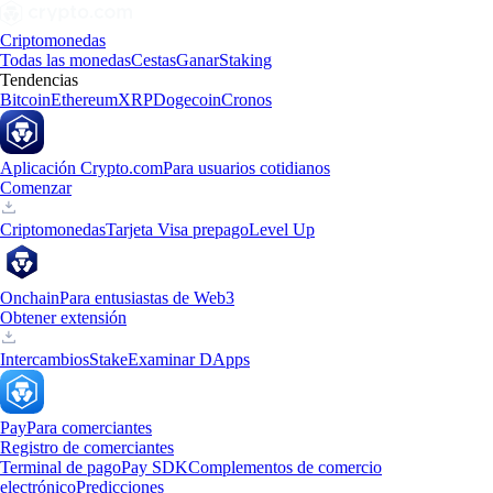
Criptomonedas
Todas las monedas
Cestas
Ganar
Staking
Tendencias
Bitcoin
Ethereum
XRP
Dogecoin
Cronos
Aplicación Crypto.com
Para usuarios cotidianos
Comenzar
Criptomonedas
Tarjeta Visa prepago
Level Up
Onchain
Para entusiastas de Web3
Obtener extensión
Intercambios
Stake
Examinar DApps
Pay
Para comerciantes
Registro de comerciantes
Terminal de pago
Pay SDK
Complementos de comercio
electrónico
Predicciones