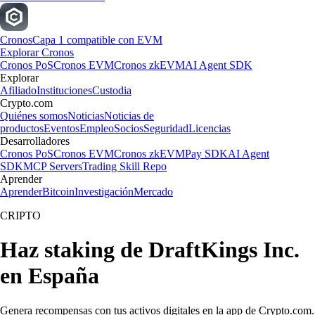
Cronos
Capa 1 compatible con EVM
Explorar Cronos
Cronos PoS
Cronos EVM
Cronos zkEVM
AI Agent SDK
Explorar
Afiliado
Instituciones
Custodia
Crypto.com
Quiénes somos
Noticias
Noticias de
productos
Eventos
Empleo
Socios
Seguridad
Licencias
Desarrolladores
Cronos PoS
Cronos EVM
Cronos zkEVM
Pay SDK
AI Agent
SDK
MCP Servers
Trading Skill Repo
Aprender
Aprender
Bitcoin
Investigación
Mercado
CRIPTO
Haz staking de DraftKings Inc.
en España
Genera recompensas con tus activos digitales en la app de Crypto.com.