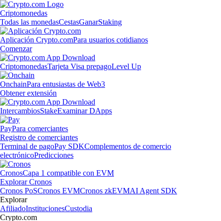
Criptomonedas
Todas las monedas
Cestas
Ganar
Staking
Aplicación Crypto.com
Para usuarios cotidianos
Comenzar
Criptomonedas
Tarjeta Visa prepago
Level Up
Onchain
Para entusiastas de Web3
Obtener extensión
Intercambios
Stake
Examinar DApps
Pay
Para comerciantes
Registro de comerciantes
Terminal de pago
Pay SDK
Complementos de comercio
electrónico
Predicciones
Cronos
Capa 1 compatible con EVM
Explorar Cronos
Cronos PoS
Cronos EVM
Cronos zkEVM
AI Agent SDK
Explorar
Afiliado
Instituciones
Custodia
Crypto.com