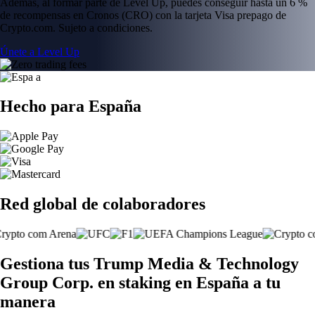
Además, al formar parte de Level Up, puedes conseguir hasta un 6 %
de recompensas en Cronos (CRO) con la tarjeta Visa prepago de
Crypto.com. Sujeto a condiciones.
Únete a Level Up
Hecho para España
Red global de colaboradores
Gestiona tus Trump Media & Technology
Group Corp. en staking en España a tu
manera