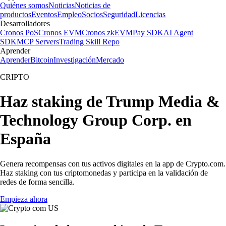
Quiénes somos
Noticias
Noticias de
productos
Eventos
Empleo
Socios
Seguridad
Licencias
Desarrolladores
Cronos PoS
Cronos EVM
Cronos zkEVM
Pay SDK
AI Agent
SDK
MCP Servers
Trading Skill Repo
Aprender
Aprender
Bitcoin
Investigación
Mercado
CRIPTO
Haz staking de Trump Media &
Technology Group Corp. en
España
Genera recompensas con tus activos digitales en la app de Crypto.com.
Haz staking con tus criptomonedas y participa en la validación de
redes de forma sencilla.
Empieza ahora