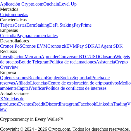
Aplicación Crypto.com
Onchain
Level Up
Mercados
Criptomonedas
Características
Tarjetas
Cestas
Earn
Staking
DeFi Staking
Pay
Prime
Empresas
Custodia
Pay para comerciantes
Desarrolladores
Cronos PoS
Cronos EVM
Cronos zkEVM
Pay SDK
AI Agent SDK
Recursos
Investigación
Mercado
Aprender
Conversor BTC/USD
Glosario
Widgets
de precios
Bot de Telegram
Política de reclamaciones
Asistencia
Crypto
Overview
Empresa
Quiénes somos
Roadmap
Empleo
Socios
Seguridad
Prueba de
reservas
Afiliado
Licencias
Centro de exploración de criptoactivos
Medio
ambiente
Capital
Verificar
Política de conflictos de intereses
Actualizaciones
X
Noticias de
productos
Eventos
Reddit
Discord
Instagram
Facebook
Linkedin
TradingV
iew
Cryptocurrency in Every Wallet™
Copyright © 2024 - 2026 Crypto.com. Todos los derechos reservados.