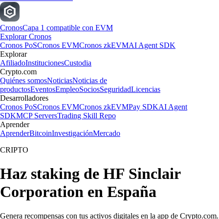
Cronos
Capa 1 compatible con EVM
Explorar Cronos
Cronos PoS
Cronos EVM
Cronos zkEVM
AI Agent SDK
Explorar
Afiliado
Instituciones
Custodia
Crypto.com
Quiénes somos
Noticias
Noticias de
productos
Eventos
Empleo
Socios
Seguridad
Licencias
Desarrolladores
Cronos PoS
Cronos EVM
Cronos zkEVM
Pay SDK
AI Agent
SDK
MCP Servers
Trading Skill Repo
Aprender
Aprender
Bitcoin
Investigación
Mercado
CRIPTO
Haz staking de HF Sinclair
Corporation en España
Genera recompensas con tus activos digitales en la app de Crypto.com.