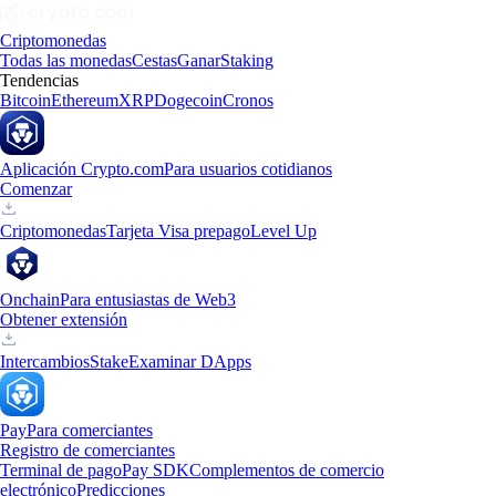
Criptomonedas
Todas las monedas
Cestas
Ganar
Staking
Tendencias
Bitcoin
Ethereum
XRP
Dogecoin
Cronos
Aplicación Crypto.com
Para usuarios cotidianos
Comenzar
Criptomonedas
Tarjeta Visa prepago
Level Up
Onchain
Para entusiastas de Web3
Obtener extensión
Intercambios
Stake
Examinar DApps
Pay
Para comerciantes
Registro de comerciantes
Terminal de pago
Pay SDK
Complementos de comercio
electrónico
Predicciones