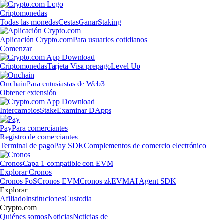
Criptomonedas
Todas las monedas
Cestas
Ganar
Staking
Aplicación Crypto.com
Para usuarios cotidianos
Comenzar
Criptomonedas
Tarjeta Visa prepago
Level Up
Onchain
Para entusiastas de Web3
Obtener extensión
Intercambios
Stake
Examinar DApps
Pay
Para comerciantes
Registro de comerciantes
Terminal de pago
Pay SDK
Complementos de comercio electrónico
Cronos
Capa 1 compatible con EVM
Explorar Cronos
Cronos PoS
Cronos EVM
Cronos zkEVM
AI Agent SDK
Explorar
Afiliado
Instituciones
Custodia
Crypto.com
Quiénes somos
Noticias
Noticias de