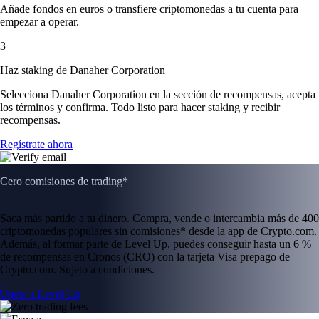
Añade fondos en euros o transfiere criptomonedas a tu cuenta para
empezar a operar.
3
Haz staking de Danaher Corporation
Selecciona Danaher Corporation en la sección de recompensas, acepta
los términos y confirma. Todo listo para hacer staking y recibir
recompensas.
Regístrate ahora
Cero comisiones de trading*
Saca más partido a tu dinero. Compra, vende o intercambia más de 400
criptomonedas populares sin comisiones* desde la app de Crypto.com.
Además, al formar parte de Level Up, puedes conseguir hasta un 6 %
de recompensas en Cronos (CRO) con la tarjeta Visa prepago de
Crypto.com. Sujeto a condiciones.
Únete a Level Up