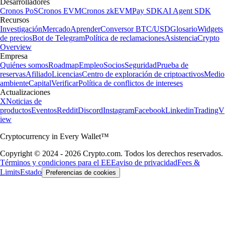
Desarrolladores
Cronos PoS
Cronos EVM
Cronos zkEVM
Pay SDK
AI Agent SDK
Recursos
Investigación
Mercado
Aprender
Conversor BTC/USD
Glosario
Widgets
de precios
Bot de Telegram
Política de reclamaciones
Asistencia
Crypto
Overview
Empresa
Quiénes somos
Roadmap
Empleo
Socios
Seguridad
Prueba de
reservas
Afiliado
Licencias
Centro de exploración de criptoactivos
Medio
ambiente
Capital
Verificar
Política de conflictos de intereses
Actualizaciones
X
Noticias de
productos
Eventos
Reddit
Discord
Instagram
Facebook
Linkedin
TradingV
iew
Cryptocurrency in Every Wallet™
Copyright © 2024 - 2026 Crypto.com. Todos los derechos reservados.
Términos y condiciones para el EEE
aviso de privacidad
Fees &
Limits
Estado
Preferencias de cookies