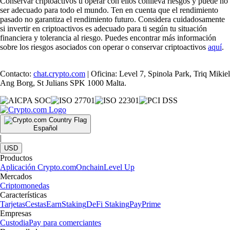
Conservar criptoactivos u operar con ellos conlleva riesgos y puede no
ser adecuado para todo el mundo. Ten en cuenta que el rendimiento
pasado no garantiza el rendimiento futuro. Considera cuidadosamente
si invertir en criptoactivos es adecuado para ti según tu situación
financiera y tolerancia al riesgo. Puedes encontrar más información
sobre los riesgos asociados con operar o conservar criptoactivos
aquí
.
Contacto:
chat.crypto.com
| Oficina: Level 7, Spinola Park, Triq Mikiel
Ang Borg, St Julians SPK 1000 Malta.
Español
|
USD
Productos
Aplicación Crypto.com
Onchain
Level Up
Mercados
Criptomonedas
Características
Tarjetas
Cestas
Earn
Staking
DeFi Staking
Pay
Prime
Empresas
Custodia
Pay para comerciantes