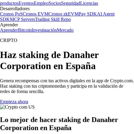
productos
Eventos
Empleo
Socios
Seguridad
Licencias
Desarrolladores
Cronos PoS
Cronos EVM
Cronos zkEVM
Pay SDK
AI Agent
SDK
MCP Servers
Trading Skill Repo
Aprender
Aprender
Bitcoin
Investigación
Mercado
CRIPTO
Haz staking de Danaher
Corporation en España
Genera recompensas con tus activos digitales en la app de Crypto.com.
Haz staking con tus criptomonedas y participa en la validación de
redes de forma sencilla.
Empieza ahora
Lo mejor de hacer staking de Danaher
Corporation en España