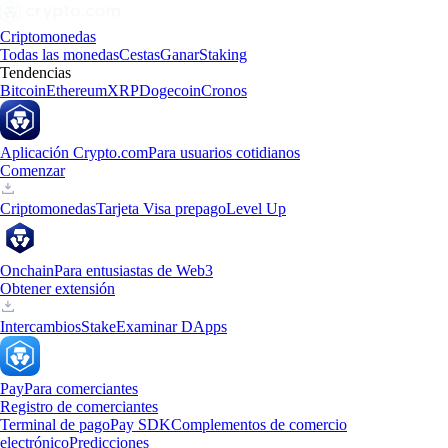
Criptomonedas
Todas las monedas
Cestas
Ganar
Staking
Tendencias
Bitcoin
Ethereum
XRP
Dogecoin
Cronos
Aplicación Crypto.com
Para usuarios cotidianos
Comenzar
Criptomonedas
Tarjeta Visa prepago
Level Up
Onchain
Para entusiastas de Web3
Obtener extensión
Intercambios
Stake
Examinar DApps
Pay
Para comerciantes
Registro de comerciantes
Terminal de pago
Pay SDK
Complementos de comercio
electrónico
Predicciones