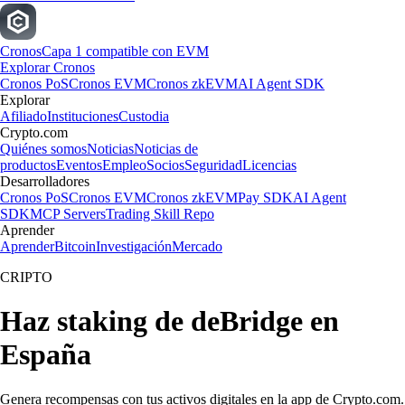
Cronos
Capa 1 compatible con EVM
Explorar Cronos
Cronos PoS
Cronos EVM
Cronos zkEVM
AI Agent SDK
Explorar
Afiliado
Instituciones
Custodia
Crypto.com
Quiénes somos
Noticias
Noticias de
productos
Eventos
Empleo
Socios
Seguridad
Licencias
Desarrolladores
Cronos PoS
Cronos EVM
Cronos zkEVM
Pay SDK
AI Agent
SDK
MCP Servers
Trading Skill Repo
Aprender
Aprender
Bitcoin
Investigación
Mercado
CRIPTO
Haz staking de deBridge en
España
Genera recompensas con tus activos digitales en la app de Crypto.com.