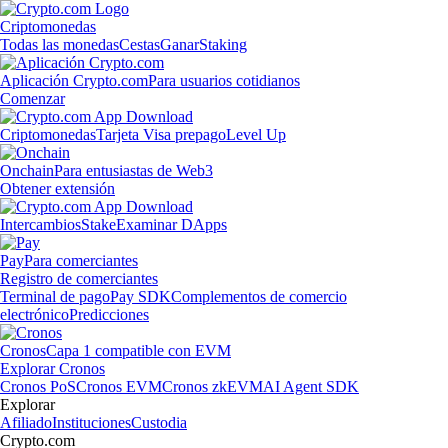
Criptomonedas
Todas las monedas
Cestas
Ganar
Staking
Aplicación Crypto.com
Para usuarios cotidianos
Comenzar
Criptomonedas
Tarjeta Visa prepago
Level Up
Onchain
Para entusiastas de Web3
Obtener extensión
Intercambios
Stake
Examinar DApps
Pay
Para comerciantes
Registro de comerciantes
Terminal de pago
Pay SDK
Complementos de comercio
electrónico
Predicciones
Cronos
Capa 1 compatible con EVM
Explorar Cronos
Cronos PoS
Cronos EVM
Cronos zkEVM
AI Agent SDK
Explorar
Afiliado
Instituciones
Custodia
Crypto.com