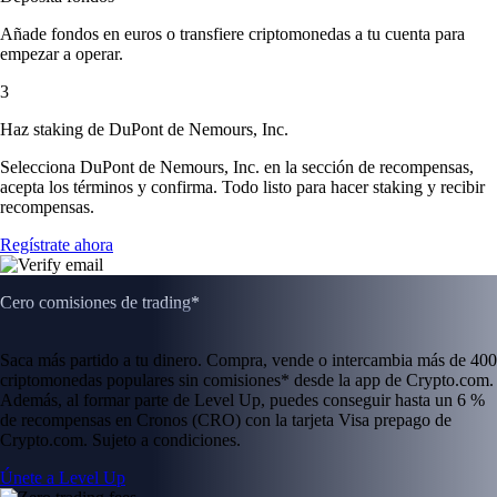
Añade fondos en euros o transfiere criptomonedas a tu cuenta para
empezar a operar.
3
Haz staking de DuPont de Nemours, Inc.
Selecciona DuPont de Nemours, Inc. en la sección de recompensas,
acepta los términos y confirma. Todo listo para hacer staking y recibir
recompensas.
Regístrate ahora
Cero comisiones de trading*
Saca más partido a tu dinero. Compra, vende o intercambia más de 400
criptomonedas populares sin comisiones* desde la app de Crypto.com.
Además, al formar parte de Level Up, puedes conseguir hasta un 6 %
de recompensas en Cronos (CRO) con la tarjeta Visa prepago de
Crypto.com. Sujeto a condiciones.
Únete a Level Up