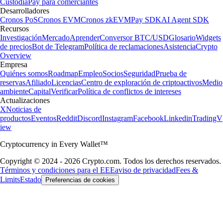
Custodia
Pay para comerciantes
Desarrolladores
Cronos PoS
Cronos EVM
Cronos zkEVM
Pay SDK
AI Agent SDK
Recursos
Investigación
Mercado
Aprender
Conversor BTC/USD
Glosario
Widgets
de precios
Bot de Telegram
Política de reclamaciones
Asistencia
Crypto
Overview
Empresa
Quiénes somos
Roadmap
Empleo
Socios
Seguridad
Prueba de
reservas
Afiliado
Licencias
Centro de exploración de criptoactivos
Medio
ambiente
Capital
Verificar
Política de conflictos de intereses
Actualizaciones
X
Noticias de
productos
Eventos
Reddit
Discord
Instagram
Facebook
Linkedin
TradingV
iew
Cryptocurrency in Every Wallet™
Copyright © 2024 - 2026 Crypto.com. Todos los derechos reservados.
Términos y condiciones para el EEE
aviso de privacidad
Fees &
Limits
Estado
Preferencias de cookies