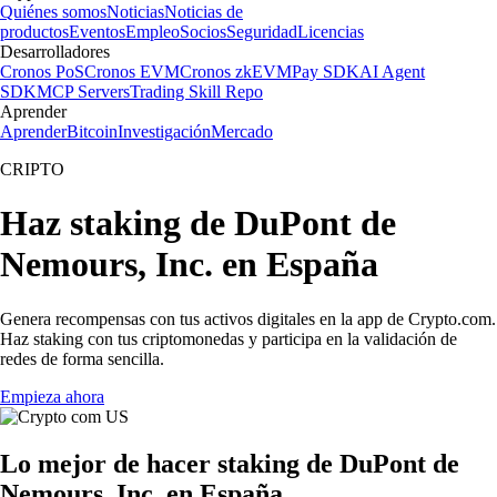
Quiénes somos
Noticias
Noticias de
productos
Eventos
Empleo
Socios
Seguridad
Licencias
Desarrolladores
Cronos PoS
Cronos EVM
Cronos zkEVM
Pay SDK
AI Agent
SDK
MCP Servers
Trading Skill Repo
Aprender
Aprender
Bitcoin
Investigación
Mercado
CRIPTO
Haz staking de DuPont de
Nemours, Inc. en España
Genera recompensas con tus activos digitales en la app de Crypto.com.
Haz staking con tus criptomonedas y participa en la validación de
redes de forma sencilla.
Empieza ahora
Lo mejor de hacer staking de DuPont de
Nemours, Inc. en España