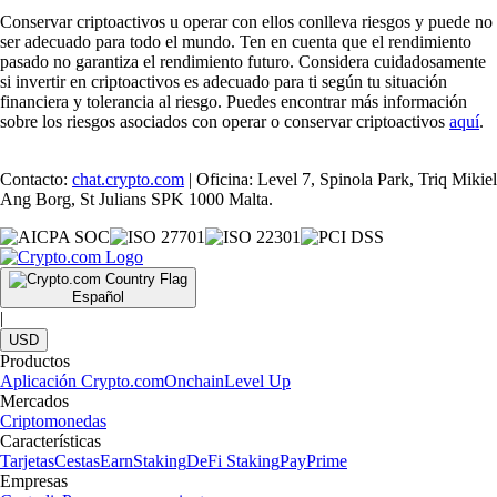
Conservar criptoactivos u operar con ellos conlleva riesgos y puede no
ser adecuado para todo el mundo. Ten en cuenta que el rendimiento
pasado no garantiza el rendimiento futuro. Considera cuidadosamente
si invertir en criptoactivos es adecuado para ti según tu situación
financiera y tolerancia al riesgo. Puedes encontrar más información
sobre los riesgos asociados con operar o conservar criptoactivos
aquí
.
Contacto:
chat.crypto.com
| Oficina: Level 7, Spinola Park, Triq Mikiel
Ang Borg, St Julians SPK 1000 Malta.
Español
|
USD
Productos
Aplicación Crypto.com
Onchain
Level Up
Mercados
Criptomonedas
Características
Tarjetas
Cestas
Earn
Staking
DeFi Staking
Pay
Prime
Empresas