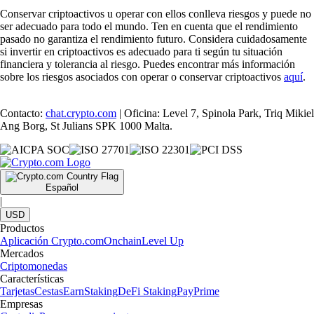
Conservar criptoactivos u operar con ellos conlleva riesgos y puede no
ser adecuado para todo el mundo. Ten en cuenta que el rendimiento
pasado no garantiza el rendimiento futuro. Considera cuidadosamente
si invertir en criptoactivos es adecuado para ti según tu situación
financiera y tolerancia al riesgo. Puedes encontrar más información
sobre los riesgos asociados con operar o conservar criptoactivos
aquí
.
Contacto:
chat.crypto.com
| Oficina: Level 7, Spinola Park, Triq Mikiel
Ang Borg, St Julians SPK 1000 Malta.
Español
|
USD
Productos
Aplicación Crypto.com
Onchain
Level Up
Mercados
Criptomonedas
Características
Tarjetas
Cestas
Earn
Staking
DeFi Staking
Pay
Prime
Empresas