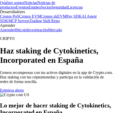
Quiénes somos
Noticias
Noticias de
productos
Eventos
Empleo
Socios
Seguridad
Licencias
Desarrolladores
Cronos PoS
Cronos EVM
Cronos zkEVM
Pay SDK
AI Agent
SDK
MCP Servers
Trading Skill Repo
Aprender
Aprender
Bitcoin
Investigación
Mercado
CRIPTO
Haz staking de Cytokinetics,
Incorporated en España
Genera recompensas con tus activos digitales en la app de Crypto.com.
Haz staking con tus criptomonedas y participa en la validación de
redes de forma sencilla.
Empieza ahora
Lo mejor de hacer staking de Cytokinetics,
Incorporated en España