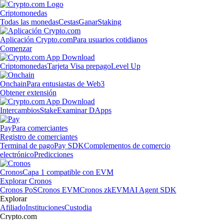
Criptomonedas
Todas las monedas
Cestas
Ganar
Staking
Aplicación Crypto.com
Para usuarios cotidianos
Comenzar
Criptomonedas
Tarjeta Visa prepago
Level Up
Onchain
Para entusiastas de Web3
Obtener extensión
Intercambios
Stake
Examinar DApps
Pay
Para comerciantes
Registro de comerciantes
Terminal de pago
Pay SDK
Complementos de comercio
electrónico
Predicciones
Cronos
Capa 1 compatible con EVM
Explorar Cronos
Cronos PoS
Cronos EVM
Cronos zkEVM
AI Agent SDK
Explorar
Afiliado
Instituciones
Custodia
Crypto.com