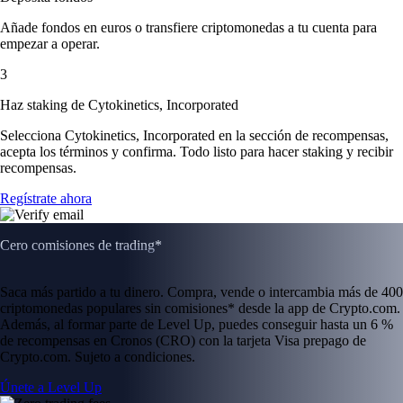
Añade fondos en euros o transfiere criptomonedas a tu cuenta para
empezar a operar.
3
Haz staking de Cytokinetics, Incorporated
Selecciona Cytokinetics, Incorporated en la sección de recompensas,
acepta los términos y confirma. Todo listo para hacer staking y recibir
recompensas.
Regístrate ahora
Cero comisiones de trading*
Saca más partido a tu dinero. Compra, vende o intercambia más de 400
criptomonedas populares sin comisiones* desde la app de Crypto.com.
Además, al formar parte de Level Up, puedes conseguir hasta un 6 %
de recompensas en Cronos (CRO) con la tarjeta Visa prepago de
Crypto.com. Sujeto a condiciones.
Únete a Level Up