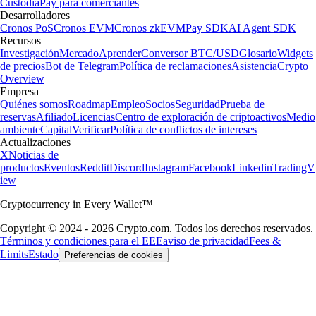
Custodia
Pay para comerciantes
Desarrolladores
Cronos PoS
Cronos EVM
Cronos zkEVM
Pay SDK
AI Agent SDK
Recursos
Investigación
Mercado
Aprender
Conversor BTC/USD
Glosario
Widgets
de precios
Bot de Telegram
Política de reclamaciones
Asistencia
Crypto
Overview
Empresa
Quiénes somos
Roadmap
Empleo
Socios
Seguridad
Prueba de
reservas
Afiliado
Licencias
Centro de exploración de criptoactivos
Medio
ambiente
Capital
Verificar
Política de conflictos de intereses
Actualizaciones
X
Noticias de
productos
Eventos
Reddit
Discord
Instagram
Facebook
Linkedin
TradingV
iew
Cryptocurrency in Every Wallet™
Copyright © 2024 - 2026 Crypto.com. Todos los derechos reservados.
Términos y condiciones para el EEE
aviso de privacidad
Fees &
Limits
Estado
Preferencias de cookies