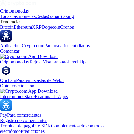
Criptomonedas
Todas las monedas
Cestas
Ganar
Staking
Tendencias
Bitcoin
Ethereum
XRP
Dogecoin
Cronos
Aplicación Crypto.com
Para usuarios cotidianos
Comenzar
Criptomonedas
Tarjeta Visa prepago
Level Up
Onchain
Para entusiastas de Web3
Obtener extensión
Intercambios
Stake
Examinar DApps
Pay
Para comerciantes
Registro de comerciantes
Terminal de pago
Pay SDK
Complementos de comercio
electrónico
Predicciones