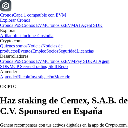
Cronos
Capa 1 compatible con EVM
Explorar Cronos
Cronos PoS
Cronos EVM
Cronos zkEVM
AI Agent SDK
Explorar
Afiliado
Instituciones
Custodia
Crypto.com
Quiénes somos
Noticias
Noticias de
productos
Eventos
Empleo
Socios
Seguridad
Licencias
Desarrolladores
Cronos PoS
Cronos EVM
Cronos zkEVM
Pay SDK
AI Agent
SDK
MCP Servers
Trading Skill Repo
Aprender
Aprender
Bitcoin
Investigación
Mercado
CRIPTO
Haz staking de Cemex, S.A.B. de
C.V. Sponsored en España
Genera recompensas con tus activos digitales en la app de Crypto.com.