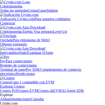
Criptomonedas
Todas las monedas
Cestas
Ganar
Staking
Aplicación Crypto.com
Para usuarios cotidianos
Comenzar
Criptomonedas
Tarjeta Visa prepago
Level Up
Onchain
Para entusiastas de Web3
Obtener extensión
Intercambios
Stake
Examinar DApps
Pay
Para comerciantes
Registro de comerciantes
Terminal de pago
Pay SDK
Complementos de comercio
electrónico
Predicciones
Cronos
Capa 1 compatible con EVM
Explorar Cronos
Cronos PoS
Cronos EVM
Cronos zkEVM
AI Agent SDK
Explorar
Afiliado
Instituciones
Custodia
Crypto.com