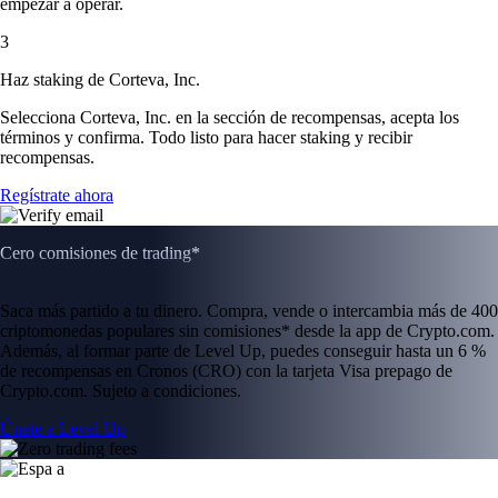
empezar a operar.
3
Haz staking de Corteva, Inc.
Selecciona Corteva, Inc. en la sección de recompensas, acepta los
términos y confirma. Todo listo para hacer staking y recibir
recompensas.
Regístrate ahora
Cero comisiones de trading*
Saca más partido a tu dinero. Compra, vende o intercambia más de 400
criptomonedas populares sin comisiones* desde la app de Crypto.com.
Además, al formar parte de Level Up, puedes conseguir hasta un 6 %
de recompensas en Cronos (CRO) con la tarjeta Visa prepago de
Crypto.com. Sujeto a condiciones.
Únete a Level Up