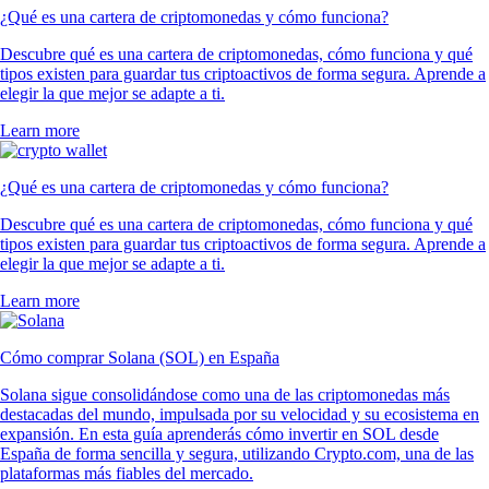
¿Qué es una cartera de criptomonedas y cómo funciona?
Descubre qué es una cartera de criptomonedas, cómo funciona y qué
tipos existen para guardar tus criptoactivos de forma segura. Aprende a
elegir la que mejor se adapte a ti.
Learn more
¿Qué es una cartera de criptomonedas y cómo funciona?
Descubre qué es una cartera de criptomonedas, cómo funciona y qué
tipos existen para guardar tus criptoactivos de forma segura. Aprende a
elegir la que mejor se adapte a ti.
Learn more
Cómo comprar Solana (SOL) en España
Solana sigue consolidándose como una de las criptomonedas más
destacadas del mundo, impulsada por su velocidad y su ecosistema en
expansión. En esta guía aprenderás cómo invertir en SOL desde
España de forma sencilla y segura, utilizando Crypto.com, una de las
plataformas más fiables del mercado.