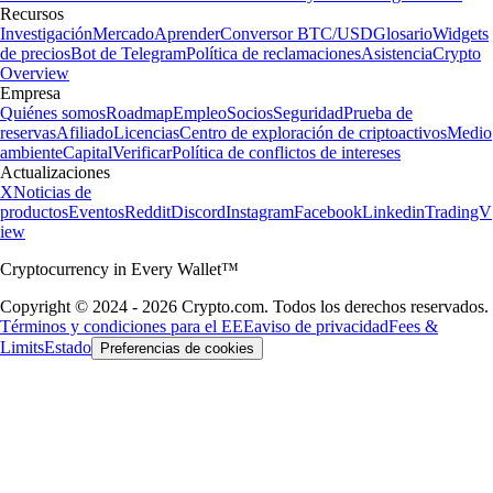
Recursos
Investigación
Mercado
Aprender
Conversor BTC/USD
Glosario
Widgets
de precios
Bot de Telegram
Política de reclamaciones
Asistencia
Crypto
Overview
Empresa
Quiénes somos
Roadmap
Empleo
Socios
Seguridad
Prueba de
reservas
Afiliado
Licencias
Centro de exploración de criptoactivos
Medio
ambiente
Capital
Verificar
Política de conflictos de intereses
Actualizaciones
X
Noticias de
productos
Eventos
Reddit
Discord
Instagram
Facebook
Linkedin
TradingV
iew
Cryptocurrency in Every Wallet™
Copyright © 2024 - 2026 Crypto.com. Todos los derechos reservados.
Términos y condiciones para el EEE
aviso de privacidad
Fees &
Limits
Estado
Preferencias de cookies