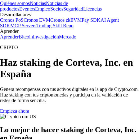
Quiénes somos
Noticias
Noticias de
productos
Eventos
Empleo
Socios
Seguridad
Licencias
Desarrolladores
Cronos PoS
Cronos EVM
Cronos zkEVM
Pay SDK
AI Agent
SDK
MCP Servers
Trading Skill Repo
Aprender
Aprender
Bitcoin
Investigación
Mercado
CRIPTO
Haz staking de Corteva, Inc. en
España
Genera recompensas con tus activos digitales en la app de Crypto.com.
Haz staking con tus criptomonedas y participa en la validación de
redes de forma sencilla.
Empieza ahora
Lo mejor de hacer staking de Corteva, Inc.
en España