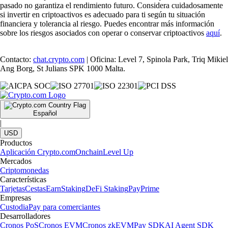
pasado no garantiza el rendimiento futuro. Considera cuidadosamente
si invertir en criptoactivos es adecuado para ti según tu situación
financiera y tolerancia al riesgo. Puedes encontrar más información
sobre los riesgos asociados con operar o conservar criptoactivos
aquí
.
Contacto:
chat.crypto.com
| Oficina: Level 7, Spinola Park, Triq Mikiel
Ang Borg, St Julians SPK 1000 Malta.
Español
|
USD
Productos
Aplicación Crypto.com
Onchain
Level Up
Mercados
Criptomonedas
Características
Tarjetas
Cestas
Earn
Staking
DeFi Staking
Pay
Prime
Empresas
Custodia
Pay para comerciantes
Desarrolladores
Cronos PoS
Cronos EVM
Cronos zkEVM
Pay SDK
AI Agent SDK