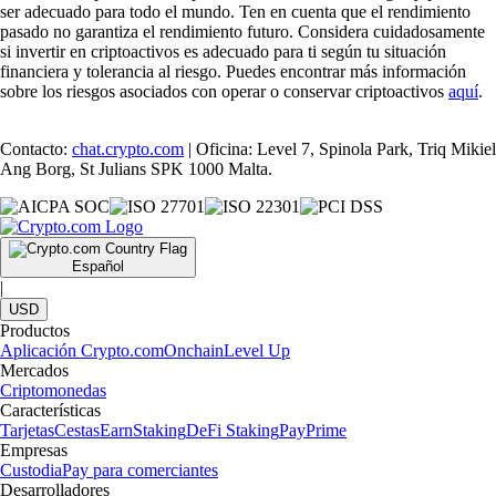
ser adecuado para todo el mundo. Ten en cuenta que el rendimiento
pasado no garantiza el rendimiento futuro. Considera cuidadosamente
si invertir en criptoactivos es adecuado para ti según tu situación
financiera y tolerancia al riesgo. Puedes encontrar más información
sobre los riesgos asociados con operar o conservar criptoactivos
aquí
.
Contacto:
chat.crypto.com
| Oficina: Level 7, Spinola Park, Triq Mikiel
Ang Borg, St Julians SPK 1000 Malta.
Español
|
USD
Productos
Aplicación Crypto.com
Onchain
Level Up
Mercados
Criptomonedas
Características
Tarjetas
Cestas
Earn
Staking
DeFi Staking
Pay
Prime
Empresas
Custodia
Pay para comerciantes
Desarrolladores