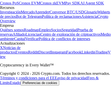
Cronos PoS
Cronos EVM
Cronos zkEVM
Pay SDK
AI Agent SDK
Recursos
Investigación
Mercado
Aprender
Conversor BTC/USD
Glosario
Widgets
de precios
Bot de Telegram
Política de reclamaciones
Asistencia
Crypto
Overview
Empresa
Quiénes somos
Roadmap
Empleo
Socios
Seguridad
Prueba de
reservas
Afiliado
Licencias
Centro de exploración de criptoactivos
Medio
ambiente
Capital
Verificar
Política de conflictos de intereses
Actualizaciones
X
Noticias de
productos
Eventos
Reddit
Discord
Instagram
Facebook
Linkedin
TradingV
iew
Cryptocurrency in Every Wallet™
Copyright © 2024 - 2026 Crypto.com. Todos los derechos reservados.
Términos y condiciones para el EEE
aviso de privacidad
Fees &
Limits
Estado
Preferencias de cookies