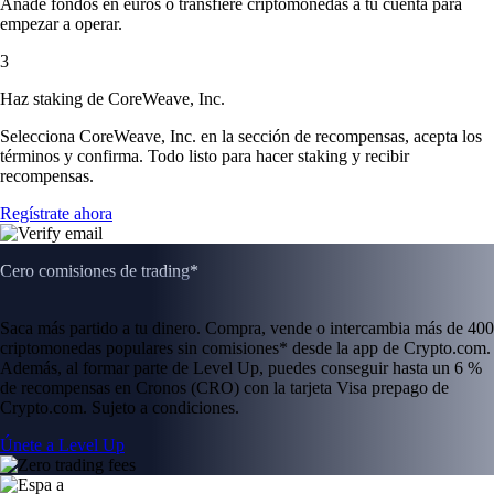
Añade fondos en euros o transfiere criptomonedas a tu cuenta para
empezar a operar.
3
Haz staking de CoreWeave, Inc.
Selecciona CoreWeave, Inc. en la sección de recompensas, acepta los
términos y confirma. Todo listo para hacer staking y recibir
recompensas.
Regístrate ahora
Cero comisiones de trading*
Saca más partido a tu dinero. Compra, vende o intercambia más de 400
criptomonedas populares sin comisiones* desde la app de Crypto.com.
Además, al formar parte de Level Up, puedes conseguir hasta un 6 %
de recompensas en Cronos (CRO) con la tarjeta Visa prepago de
Crypto.com. Sujeto a condiciones.
Únete a Level Up