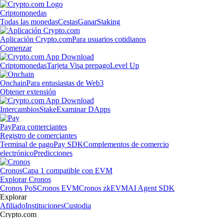
Criptomonedas
Todas las monedas
Cestas
Ganar
Staking
Aplicación Crypto.com
Para usuarios cotidianos
Comenzar
Criptomonedas
Tarjeta Visa prepago
Level Up
Onchain
Para entusiastas de Web3
Obtener extensión
Intercambios
Stake
Examinar DApps
Pay
Para comerciantes
Registro de comerciantes
Terminal de pago
Pay SDK
Complementos de comercio
electrónico
Predicciones
Cronos
Capa 1 compatible con EVM
Explorar Cronos
Cronos PoS
Cronos EVM
Cronos zkEVM
AI Agent SDK
Explorar
Afiliado
Instituciones
Custodia
Crypto.com