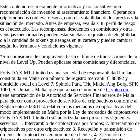
Este contenido es meramente informativo y no constituye una
recomendación de inversión ni asesoramiento financiero. Operar con
criptomonedas conlleva riesgos, como la volatilidad de los precios y la
situación del mercado. Antes de empezar, evalúa si tu perfil de riesgo
es el adecuado. Las recompensas, descuentos en comisiones y otras
ventajas mencionadas pueden estar sujetas a requisitos de elegibilidad
o a la cantidad de tokens que tengas en tu cartera y pueden cambiar
según los términos y condiciones vigentes.
*Sin comisiones de compraventa hasta el límite de transacciones de tu
nivel de Level Up. Pueden aplicarse otras comisiones y diferenciales.
Foris DAX MT Limited es una sociedad de responsabilidad limitada
constituida en Malta con número de registro mercantil C 88392 y
domicilio social en Level 7, Spinola Park, Triq Mikiel Ang Borg, SPK
1000, St. Julians, Malta, que opera bajo el nombre de
Crypto.com
,
tiene autorización de la Autoridad de Servicios Financieros de Malta
para ejercer como proveedor de servicios de criptoactivos conforme al
Reglamento 2023/1114 relativo a los mercados de criptoactivos del
modo implementado en Malta por la Ley de mercados de criptoactivos.
Foris DAX MT Limited está autorizada para prestar los siguientes
servicios: 1. Intercambio de criptoactivos por fondos; 2. Intercambio de
criptoactivos por otros criptoactivos; 3. Recepción y transmisión de
órdenes de criptoactivos en nombre de clientes; 4. Ejecución de