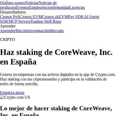
Quiénes somos
Noticias
Noticias de
productos
Eventos
Empleo
Socios
Seguridad
Licencias
Desarrolladores
Cronos PoS
Cronos EVM
Cronos zkEVM
Pay SDK
AI Agent
SDK
MCP Servers
Trading Skill Repo
Aprender
Aprender
Bitcoin
Investigación
Mercado
CRIPTO
Haz staking de CoreWeave, Inc.
en España
Genera recompensas con tus activos digitales en la app de Crypto.com.
Haz staking con tus criptomonedas y participa en la validación de
redes de forma sencilla.
Empieza ahora
Lo mejor de hacer staking de CoreWeave,
Inc. en España