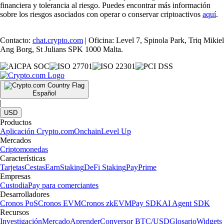
financiera y tolerancia al riesgo. Puedes encontrar más información
sobre los riesgos asociados con operar o conservar criptoactivos
aquí
.
Contacto:
chat.crypto.com
| Oficina: Level 7, Spinola Park, Triq Mikiel
Ang Borg, St Julians SPK 1000 Malta.
Español
|
USD
Productos
Aplicación Crypto.com
Onchain
Level Up
Mercados
Criptomonedas
Características
Tarjetas
Cestas
Earn
Staking
DeFi Staking
Pay
Prime
Empresas
Custodia
Pay para comerciantes
Desarrolladores
Cronos PoS
Cronos EVM
Cronos zkEVM
Pay SDK
AI Agent SDK
Recursos
Investigación
Mercado
Aprender
Conversor BTC/USD
Glosario
Widgets