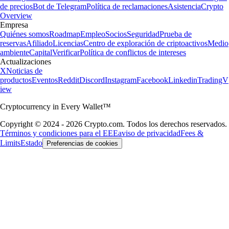
de precios
Bot de Telegram
Política de reclamaciones
Asistencia
Crypto
Overview
Empresa
Quiénes somos
Roadmap
Empleo
Socios
Seguridad
Prueba de
reservas
Afiliado
Licencias
Centro de exploración de criptoactivos
Medio
ambiente
Capital
Verificar
Política de conflictos de intereses
Actualizaciones
X
Noticias de
productos
Eventos
Reddit
Discord
Instagram
Facebook
Linkedin
TradingV
iew
Cryptocurrency in Every Wallet™
Copyright © 2024 - 2026 Crypto.com. Todos los derechos reservados.
Términos y condiciones para el EEE
aviso de privacidad
Fees &
Limits
Estado
Preferencias de cookies