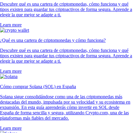
Descubre qué es una cartera de criptomonedas, cómo funciona y qué
tipos existen para guardar tus criptoactivos de forma segura. Aprende a
elegir la que mejor se adapte a ti.
Learn more
¿Qué es una cartera de criptomonedas y cómo funciona?
Descubre qué es una cartera de criptomonedas, cómo funciona y qué
tipos existen para guardar tus criptoactivos de forma segura. Aprende a
elegir la que mejor se adapte a ti.
Learn more
Cómo comprar Solana (SOL) en España
Solana sigue consolidándose como una de las criptomonedas más
destacadas del mundo, impulsada por su velocidad y su ecosistema en
expansión. En esta guía aprenderás cómo invertir en SOL desde
España de forma sencilla y segura, utilizando Crypto.com, una de las
plataformas más fiables del mercado.
Learn more