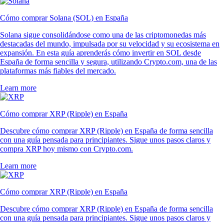
Cómo comprar Solana (SOL) en España
Solana sigue consolidándose como una de las criptomonedas más
destacadas del mundo, impulsada por su velocidad y su ecosistema en
expansión. En esta guía aprenderás cómo invertir en SOL desde
España de forma sencilla y segura, utilizando Crypto.com, una de las
plataformas más fiables del mercado.
Learn more
Cómo comprar XRP (Ripple) en España
Descubre cómo comprar XRP (Ripple) en España de forma sencilla
con una guía pensada para principiantes. Sigue unos pasos claros y
compra XRP hoy mismo con Crypto.com.
Learn more
Cómo comprar XRP (Ripple) en España
Descubre cómo comprar XRP (Ripple) en España de forma sencilla
con una guía pensada para principiantes. Sigue unos pasos claros y