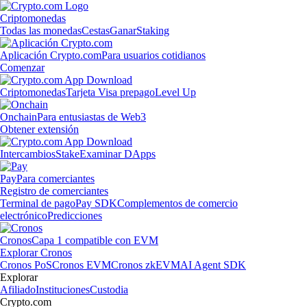
Criptomonedas
Todas las monedas
Cestas
Ganar
Staking
Aplicación Crypto.com
Para usuarios cotidianos
Comenzar
Criptomonedas
Tarjeta Visa prepago
Level Up
Onchain
Para entusiastas de Web3
Obtener extensión
Intercambios
Stake
Examinar DApps
Pay
Para comerciantes
Registro de comerciantes
Terminal de pago
Pay SDK
Complementos de comercio
electrónico
Predicciones
Cronos
Capa 1 compatible con EVM
Explorar Cronos
Cronos PoS
Cronos EVM
Cronos zkEVM
AI Agent SDK
Explorar
Afiliado
Instituciones
Custodia
Crypto.com