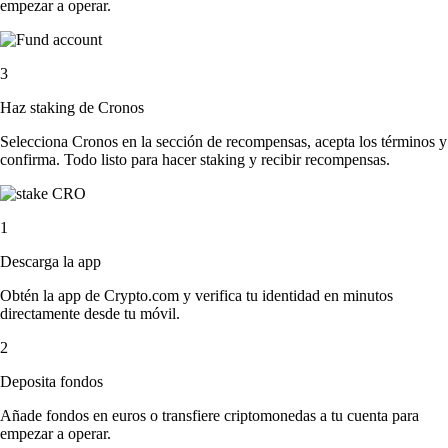
empezar a operar.
3
Haz staking de Cronos
Selecciona Cronos en la sección de recompensas, acepta los términos y
confirma. Todo listo para hacer staking y recibir recompensas.
1
Descarga la app
Obtén la app de Crypto.com y verifica tu identidad en minutos
directamente desde tu móvil.
2
Deposita fondos
Añade fondos en euros o transfiere criptomonedas a tu cuenta para
empezar a operar.