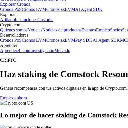
Explorar Cronos
Cronos PoS
Cronos EVM
Cronos zkEVM
AI Agent SDK
Explorar
Afiliado
Instituciones
Custodia
Crypto.com
Quiénes somos
Noticias
Noticias de productos
Eventos
Empleo
Socios
Se
Desarrolladores
Cronos PoS
Cronos EVM
Cronos zkEVM
Pay SDK
AI Agent SDK
MCP
Aprender
Aprender
Bitcoin
Investigación
Mercado
CRIPTO
Haz staking de Comstock Resour
Genera recompensas con tus activos digitales en la app de Crypto.com. 
Empieza ahora
Lo mejor de hacer staking de Comstock Res