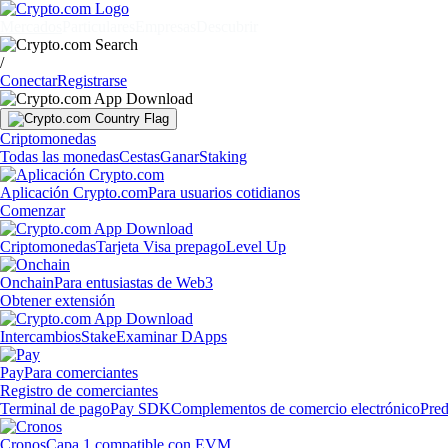
Mercados
Particulares
Empresas
Descubrir
/
Conectar
Registrarse
Criptomonedas
Todas las monedas
Cestas
Ganar
Staking
Aplicación Crypto.com
Para usuarios cotidianos
Comenzar
Criptomonedas
Tarjeta Visa prepago
Level Up
Onchain
Para entusiastas de Web3
Obtener extensión
Intercambios
Stake
Examinar DApps
Pay
Para comerciantes
Registro de comerciantes
Terminal de pago
Pay SDK
Complementos de comercio electrónico
Pred
Cronos
Capa 1 compatible con EVM