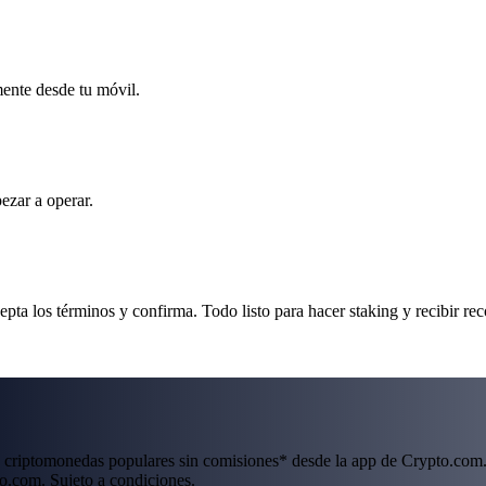
mente desde tu móvil.
ezar a operar.
ta los términos y confirma. Todo listo para hacer staking y recibir re
 criptomonedas populares sin comisiones* desde la app de Crypto.com.
o.com. Sujeto a condiciones.