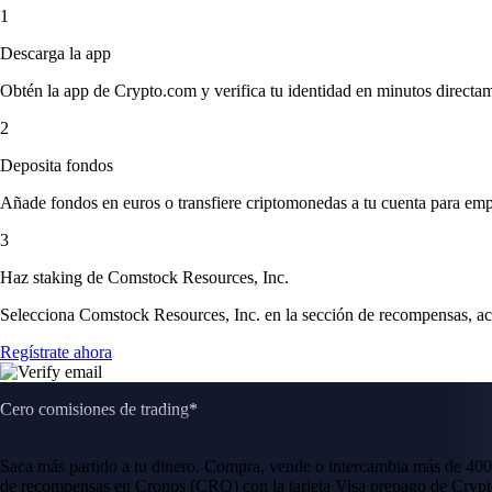
1
Descarga la app
Obtén la app de Crypto.com y verifica tu identidad en minutos directa
2
Deposita fondos
Añade fondos en euros o transfiere criptomonedas a tu cuenta para emp
3
Haz staking de Comstock Resources, Inc.
Selecciona Comstock Resources, Inc. en la sección de recompensas, acep
Regístrate ahora
Cero comisiones de trading*
Saca más partido a tu dinero. Compra, vende o intercambia más de 400
de recompensas en Cronos (CRO) con la tarjeta Visa prepago de Crypt