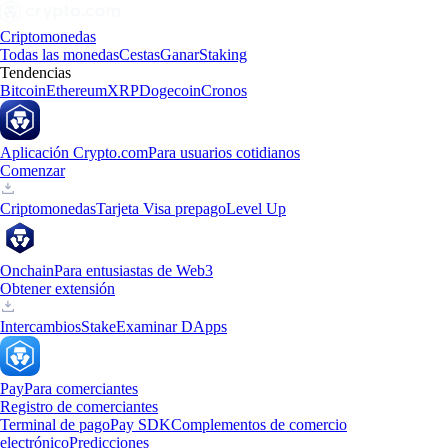
Criptomonedas
Todas las monedas
Cestas
Ganar
Staking
Tendencias
Bitcoin
Ethereum
XRP
Dogecoin
Cronos
Aplicación Crypto.com
Para usuarios cotidianos
Comenzar
Criptomonedas
Tarjeta Visa prepago
Level Up
Onchain
Para entusiastas de Web3
Obtener extensión
Intercambios
Stake
Examinar DApps
Pay
Para comerciantes
Registro de comerciantes
Terminal de pago
Pay SDK
Complementos de comercio
electrónico
Predicciones