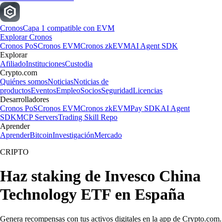
Cronos
Capa 1 compatible con EVM
Explorar Cronos
Cronos PoS
Cronos EVM
Cronos zkEVM
AI Agent SDK
Explorar
Afiliado
Instituciones
Custodia
Crypto.com
Quiénes somos
Noticias
Noticias de
productos
Eventos
Empleo
Socios
Seguridad
Licencias
Desarrolladores
Cronos PoS
Cronos EVM
Cronos zkEVM
Pay SDK
AI Agent
SDK
MCP Servers
Trading Skill Repo
Aprender
Aprender
Bitcoin
Investigación
Mercado
CRIPTO
Haz staking de Invesco China
Technology ETF en España
Genera recompensas con tus activos digitales en la app de Crypto.com.