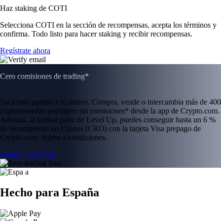
Haz staking de COTI
Selecciona COTI en la sección de recompensas, acepta los términos y
confirma. Todo listo para hacer staking y recibir recompensas.
Regístrate ahora
Cero comisiones de trading*
Saca más partido a tu dinero. Compra, vende o intercambia más de 400
criptomonedas populares sin comisiones* desde la app de Crypto.com.
Además, al formar parte de Level Up, puedes conseguir hasta un 6 %
de recompensas en Cronos (CRO) con la tarjeta Visa prepago de
Crypto.com. Sujeto a condiciones.
Únete a Level Up
Hecho para España