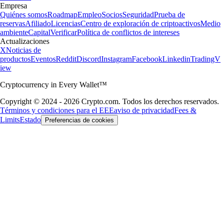
Empresa
Quiénes somos
Roadmap
Empleo
Socios
Seguridad
Prueba de
reservas
Afiliado
Licencias
Centro de exploración de criptoactivos
Medio
ambiente
Capital
Verificar
Política de conflictos de intereses
Actualizaciones
X
Noticias de
productos
Eventos
Reddit
Discord
Instagram
Facebook
Linkedin
TradingV
iew
Cryptocurrency in Every Wallet™
Copyright © 2024 - 2026 Crypto.com. Todos los derechos reservados.
Términos y condiciones para el EEE
aviso de privacidad
Fees &
Limits
Estado
Preferencias de cookies