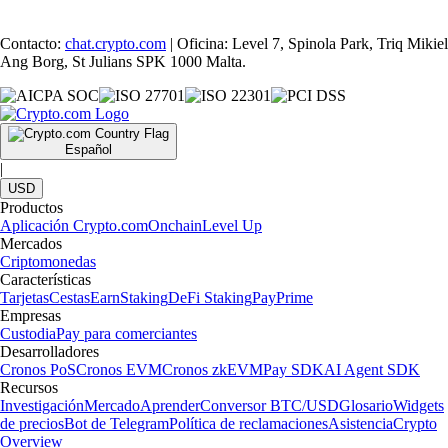
Contacto:
chat.crypto.com
| Oficina: Level 7, Spinola Park, Triq Mikiel
Ang Borg, St Julians SPK 1000 Malta.
Español
|
USD
Productos
Aplicación Crypto.com
Onchain
Level Up
Mercados
Criptomonedas
Características
Tarjetas
Cestas
Earn
Staking
DeFi Staking
Pay
Prime
Empresas
Custodia
Pay para comerciantes
Desarrolladores
Cronos PoS
Cronos EVM
Cronos zkEVM
Pay SDK
AI Agent SDK
Recursos
Investigación
Mercado
Aprender
Conversor BTC/USD
Glosario
Widgets
de precios
Bot de Telegram
Política de reclamaciones
Asistencia
Crypto
Overview