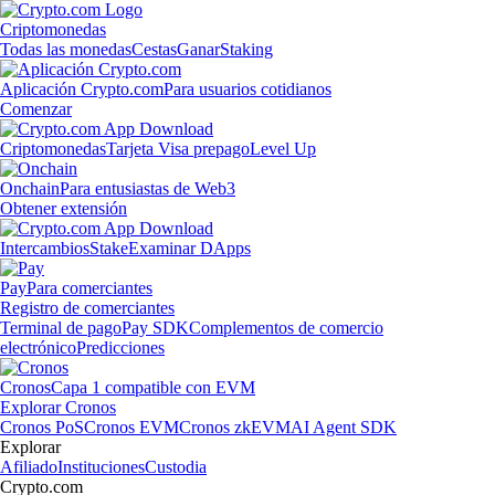
Criptomonedas
Todas las monedas
Cestas
Ganar
Staking
Aplicación Crypto.com
Para usuarios cotidianos
Comenzar
Criptomonedas
Tarjeta Visa prepago
Level Up
Onchain
Para entusiastas de Web3
Obtener extensión
Intercambios
Stake
Examinar DApps
Pay
Para comerciantes
Registro de comerciantes
Terminal de pago
Pay SDK
Complementos de comercio
electrónico
Predicciones
Cronos
Capa 1 compatible con EVM
Explorar Cronos
Cronos PoS
Cronos EVM
Cronos zkEVM
AI Agent SDK
Explorar
Afiliado
Instituciones
Custodia
Crypto.com