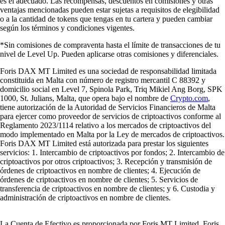
es el adecuado. Las recompensas, descuentos en comisiones y otras
ventajas mencionadas pueden estar sujetas a requisitos de elegibilidad
o a la cantidad de tokens que tengas en tu cartera y pueden cambiar
según los términos y condiciones vigentes.
*Sin comisiones de compraventa hasta el límite de transacciones de tu
nivel de Level Up. Pueden aplicarse otras comisiones y diferenciales.
Foris DAX MT Limited es una sociedad de responsabilidad limitada
constituida en Malta con número de registro mercantil C 88392 y
domicilio social en Level 7, Spinola Park, Triq Mikiel Ang Borg, SPK
1000, St. Julians, Malta, que opera bajo el nombre de
Crypto.com
,
tiene autorización de la Autoridad de Servicios Financieros de Malta
para ejercer como proveedor de servicios de criptoactivos conforme al
Reglamento 2023/1114 relativo a los mercados de criptoactivos del
modo implementado en Malta por la Ley de mercados de criptoactivos.
Foris DAX MT Limited está autorizada para prestar los siguientes
servicios: 1. Intercambio de criptoactivos por fondos; 2. Intercambio de
criptoactivos por otros criptoactivos; 3. Recepción y transmisión de
órdenes de criptoactivos en nombre de clientes; 4. Ejecución de
órdenes de criptoactivos en nombre de clientes; 5. Servicios de
transferencia de criptoactivos en nombre de clientes; y 6. Custodia y
administración de criptoactivos en nombre de clientes.
La Cuenta de Efectivo es proporcionada por Foris MT Limited. Foris