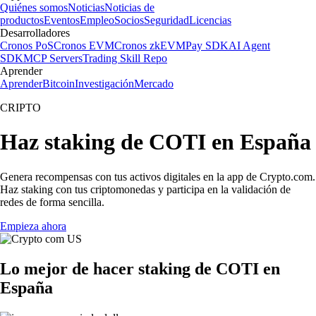
Quiénes somos
Noticias
Noticias de
productos
Eventos
Empleo
Socios
Seguridad
Licencias
Desarrolladores
Cronos PoS
Cronos EVM
Cronos zkEVM
Pay SDK
AI Agent
SDK
MCP Servers
Trading Skill Repo
Aprender
Aprender
Bitcoin
Investigación
Mercado
CRIPTO
Haz staking de COTI en España
Genera recompensas con tus activos digitales en la app de Crypto.com.
Haz staking con tus criptomonedas y participa en la validación de
redes de forma sencilla.
Empieza ahora
Lo mejor de hacer staking de COTI en
España