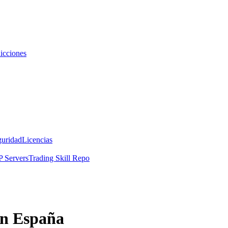
icciones
guridad
Licencias
 Servers
Trading Skill Repo
en España