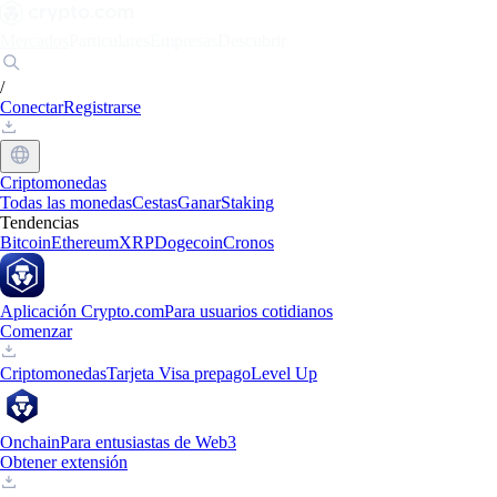
Mercados
Particulares
Empresas
Descubrir
/
Conectar
Registrarse
Criptomonedas
Todas las monedas
Cestas
Ganar
Staking
Tendencias
Bitcoin
Ethereum
XRP
Dogecoin
Cronos
Aplicación Crypto.com
Para usuarios cotidianos
Comenzar
Criptomonedas
Tarjeta Visa prepago
Level Up
Onchain
Para entusiastas de Web3
Obtener extensión