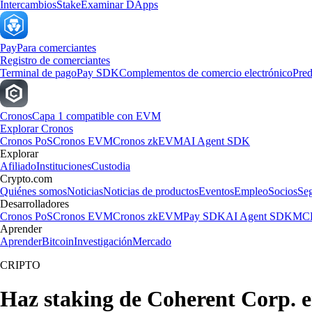
Intercambios
Stake
Examinar DApps
Pay
Para comerciantes
Registro de comerciantes
Terminal de pago
Pay SDK
Complementos de comercio electrónico
Pred
Cronos
Capa 1 compatible con EVM
Explorar Cronos
Cronos PoS
Cronos EVM
Cronos zkEVM
AI Agent SDK
Explorar
Afiliado
Instituciones
Custodia
Crypto.com
Quiénes somos
Noticias
Noticias de productos
Eventos
Empleo
Socios
Se
Desarrolladores
Cronos PoS
Cronos EVM
Cronos zkEVM
Pay SDK
AI Agent SDK
MCP
Aprender
Aprender
Bitcoin
Investigación
Mercado
CRIPTO
Haz staking de Coherent Corp. 