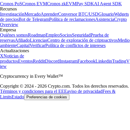
Cronos PoS
Cronos EVM
Cronos zkEVM
Pay SDK
AI Agent SDK
Recursos
Investigación
Mercado
Aprender
Conversor BTC/USD
Glosario
Widgets
de precios
Bot de Telegram
Política de reclamaciones
Asistencia
Crypto
Overview
Empresa
Quiénes somos
Roadmap
Empleo
Socios
Seguridad
Prueba de
reservas
Afiliado
Licencias
Centro de exploración de criptoactivos
Medio
ambiente
Capital
Verificar
Política de conflictos de intereses
Actualizaciones
X
Noticias de
productos
Eventos
Reddit
Discord
Instagram
Facebook
Linkedin
TradingV
iew
Cryptocurrency in Every Wallet™
Copyright © 2024 - 2026 Crypto.com. Todos los derechos reservados.
Términos y condiciones para el EEE
aviso de privacidad
Fees &
Limits
Estado
Preferencias de cookies