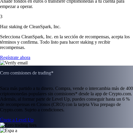
Añade fondos en euros o transfiere criptomonedas a tu cuenta para
empezar a operar.
3
Haz staking de CleanSpark, Inc.
Selecciona CleanSpark, Inc. en la sección de recompensas, acepta los
términos y confirma. Todo listo para hacer staking y recibir
recompensas.
Regístrate ahora
Cero comisiones de trading*
Saca más partido a tu dinero. Compra, vende o intercambia más de 400
criptomonedas populares sin comisiones* desde la app de Crypto.com.
Además, al formar parte de Level Up, puedes conseguir hasta un 6 %
de recompensas en Cronos (CRO) con la tarjeta Visa prepago de
Crypto.com. Sujeto a condiciones.
Únete a Level Up