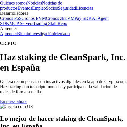
Quiénes somos
Noticias
Noticias de
productos
Eventos
Empleo
Socios
Seguridad
Licencias
Desarrolladores
Cronos PoS
Cronos EVM
Cronos zkEVM
Pay SDK
AI Agent
SDK
MCP Servers
Trading Skill Repo
Aprender
Aprender
Bitcoin
Investigación
Mercado
CRIPTO
Haz staking de CleanSpark, Inc.
en España
Genera recompensas con tus activos digitales en la app de Crypto.com.
Haz staking con tus criptomonedas y participa en la validación de
redes de forma sencilla.
Empieza ahora
Lo mejor de hacer staking de CleanSpark,
Inc. en España