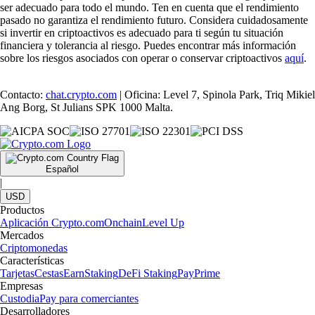
ser adecuado para todo el mundo. Ten en cuenta que el rendimiento
pasado no garantiza el rendimiento futuro. Considera cuidadosamente
si invertir en criptoactivos es adecuado para ti según tu situación
financiera y tolerancia al riesgo. Puedes encontrar más información
sobre los riesgos asociados con operar o conservar criptoactivos
aquí
.
Contacto:
chat.crypto.com
| Oficina: Level 7, Spinola Park, Triq Mikiel
Ang Borg, St Julians SPK 1000 Malta.
Español
|
USD
Productos
Aplicación Crypto.com
Onchain
Level Up
Mercados
Criptomonedas
Características
Tarjetas
Cestas
Earn
Staking
DeFi Staking
Pay
Prime
Empresas
Custodia
Pay para comerciantes
Desarrolladores