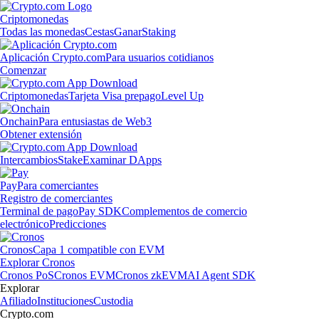
Criptomonedas
Todas las monedas
Cestas
Ganar
Staking
Aplicación Crypto.com
Para usuarios cotidianos
Comenzar
Criptomonedas
Tarjeta Visa prepago
Level Up
Onchain
Para entusiastas de Web3
Obtener extensión
Intercambios
Stake
Examinar DApps
Pay
Para comerciantes
Registro de comerciantes
Terminal de pago
Pay SDK
Complementos de comercio
electrónico
Predicciones
Cronos
Capa 1 compatible con EVM
Explorar Cronos
Cronos PoS
Cronos EVM
Cronos zkEVM
AI Agent SDK
Explorar
Afiliado
Instituciones
Custodia
Crypto.com