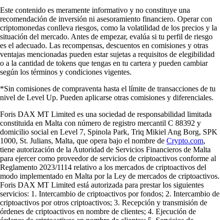
Este contenido es meramente informativo y no constituye una
recomendación de inversión ni asesoramiento financiero. Operar con
criptomonedas conlleva riesgos, como la volatilidad de los precios y la
situación del mercado. Antes de empezar, evalúa si tu perfil de riesgo
es el adecuado. Las recompensas, descuentos en comisiones y otras
ventajas mencionadas pueden estar sujetas a requisitos de elegibilidad
o a la cantidad de tokens que tengas en tu cartera y pueden cambiar
según los términos y condiciones vigentes.
*Sin comisiones de compraventa hasta el límite de transacciones de tu
nivel de Level Up. Pueden aplicarse otras comisiones y diferenciales.
Foris DAX MT Limited es una sociedad de responsabilidad limitada
constituida en Malta con número de registro mercantil C 88392 y
domicilio social en Level 7, Spinola Park, Triq Mikiel Ang Borg, SPK
1000, St. Julians, Malta, que opera bajo el nombre de
Crypto.com
,
tiene autorización de la Autoridad de Servicios Financieros de Malta
para ejercer como proveedor de servicios de criptoactivos conforme al
Reglamento 2023/1114 relativo a los mercados de criptoactivos del
modo implementado en Malta por la Ley de mercados de criptoactivos.
Foris DAX MT Limited está autorizada para prestar los siguientes
servicios: 1. Intercambio de criptoactivos por fondos; 2. Intercambio de
criptoactivos por otros criptoactivos; 3. Recepción y transmisión de
órdenes de criptoactivos en nombre de clientes; 4. Ejecución de