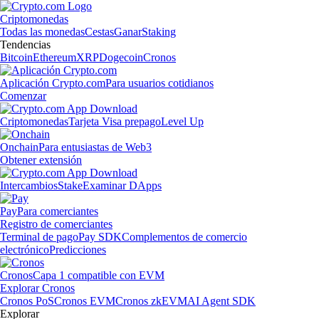
Criptomonedas
Todas las monedas
Cestas
Ganar
Staking
Tendencias
Bitcoin
Ethereum
XRP
Dogecoin
Cronos
Aplicación Crypto.com
Para usuarios cotidianos
Comenzar
Criptomonedas
Tarjeta Visa prepago
Level Up
Onchain
Para entusiastas de Web3
Obtener extensión
Intercambios
Stake
Examinar DApps
Pay
Para comerciantes
Registro de comerciantes
Terminal de pago
Pay SDK
Complementos de comercio
electrónico
Predicciones
Cronos
Capa 1 compatible con EVM
Explorar Cronos
Cronos PoS
Cronos EVM
Cronos zkEVM
AI Agent SDK
Explorar