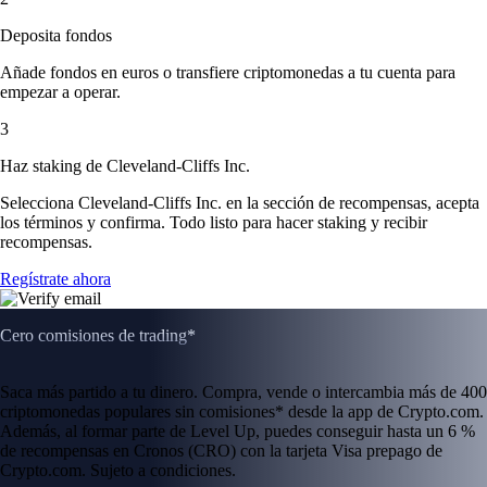
Deposita fondos
Añade fondos en euros o transfiere criptomonedas a tu cuenta para
empezar a operar.
3
Haz staking de Cleveland-Cliffs Inc.
Selecciona Cleveland-Cliffs Inc. en la sección de recompensas, acepta
los términos y confirma. Todo listo para hacer staking y recibir
recompensas.
Regístrate ahora
Cero comisiones de trading*
Saca más partido a tu dinero. Compra, vende o intercambia más de 400
criptomonedas populares sin comisiones* desde la app de Crypto.com.
Además, al formar parte de Level Up, puedes conseguir hasta un 6 %
de recompensas en Cronos (CRO) con la tarjeta Visa prepago de
Crypto.com. Sujeto a condiciones.