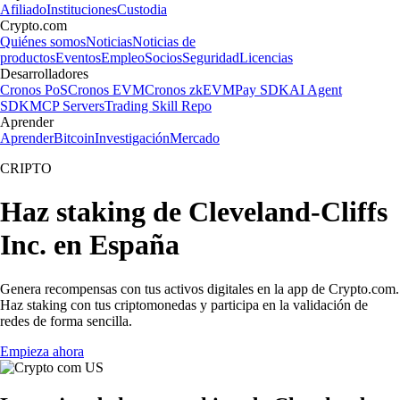
Afiliado
Instituciones
Custodia
Crypto.com
Quiénes somos
Noticias
Noticias de
productos
Eventos
Empleo
Socios
Seguridad
Licencias
Desarrolladores
Cronos PoS
Cronos EVM
Cronos zkEVM
Pay SDK
AI Agent
SDK
MCP Servers
Trading Skill Repo
Aprender
Aprender
Bitcoin
Investigación
Mercado
CRIPTO
Haz staking de Cleveland-Cliffs
Inc. en España
Genera recompensas con tus activos digitales en la app de Crypto.com.
Haz staking con tus criptomonedas y participa en la validación de
redes de forma sencilla.
Empieza ahora