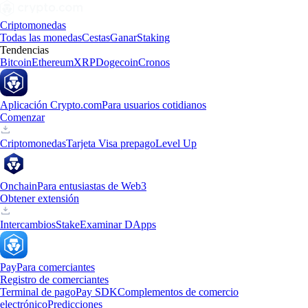
Criptomonedas
Todas las monedas
Cestas
Ganar
Staking
Tendencias
Bitcoin
Ethereum
XRP
Dogecoin
Cronos
Aplicación Crypto.com
Para usuarios cotidianos
Comenzar
Criptomonedas
Tarjeta Visa prepago
Level Up
Onchain
Para entusiastas de Web3
Obtener extensión
Intercambios
Stake
Examinar DApps
Pay
Para comerciantes
Registro de comerciantes
Terminal de pago
Pay SDK
Complementos de comercio
electrónico
Predicciones