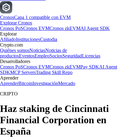
Cronos
Capa 1 compatible con EVM
Explorar Cronos
Cronos PoS
Cronos EVM
Cronos zkEVM
AI Agent SDK
Explorar
Afiliado
Instituciones
Custodia
Crypto.com
Quiénes somos
Noticias
Noticias de
productos
Eventos
Empleo
Socios
Seguridad
Licencias
Desarrolladores
Cronos PoS
Cronos EVM
Cronos zkEVM
Pay SDK
AI Agent
SDK
MCP Servers
Trading Skill Repo
Aprender
Aprender
Bitcoin
Investigación
Mercado
CRIPTO
Haz staking de Cincinnati
Financial Corporation en
España