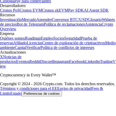
Custodia
Pay para comerciantes
Desarrolladores
Cronos PoS
Cronos EVM
Cronos zkEVM
Pay SDK
AI Agent SDK
Recursos
Investigación
Mercado
Aprender
Conversor BTC/USD
Glosario
Widgets
de precios
Bot de Telegram
Política de reclamaciones
Asistencia
Crypto
Overview
Empresa
Quiénes somos
Roadmap
Empleo
Socios
Seguridad
Prueba de
reservas
Afiliado
Licencias
Centro de exploración de criptoactivos
Medio
ambiente
Capital
Verificar
Política de conflictos de intereses
Actualizaciones
X
Noticias de
productos
Eventos
Reddit
Discord
Instagram
Facebook
Linkedin
TradingV
iew
Cryptocurrency in Every Wallet™
Copyright © 2024 - 2026 Crypto.com. Todos los derechos reservados.
Términos y condiciones para el EEE
aviso de privacidad
Fees &
Limits
Estado
Preferencias de cookies