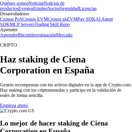
Quiénes somos
Noticias
Noticias de
productos
Eventos
Empleo
Socios
Seguridad
Licencias
Desarrolladores
Cronos PoS
Cronos EVM
Cronos zkEVM
Pay SDK
AI Agent
SDK
MCP Servers
Trading Skill Repo
Aprender
Aprender
Bitcoin
Investigación
Mercado
CRIPTO
Haz staking de Ciena
Corporation en España
Genera recompensas con tus activos digitales en la app de Crypto.com.
Haz staking con tus criptomonedas y participa en la validación de
redes de forma sencilla.
Empieza ahora
Lo mejor de hacer staking de Ciena
Corporation en España