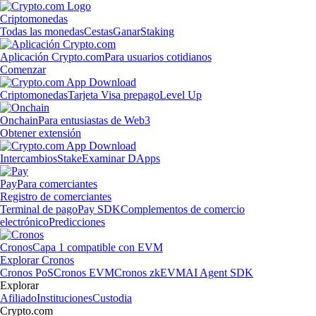
Criptomonedas
Todas las monedas
Cestas
Ganar
Staking
Aplicación Crypto.com
Para usuarios cotidianos
Comenzar
Criptomonedas
Tarjeta Visa prepago
Level Up
Onchain
Para entusiastas de Web3
Obtener extensión
Intercambios
Stake
Examinar DApps
Pay
Para comerciantes
Registro de comerciantes
Terminal de pago
Pay SDK
Complementos de comercio
electrónico
Predicciones
Cronos
Capa 1 compatible con EVM
Explorar Cronos
Cronos PoS
Cronos EVM
Cronos zkEVM
AI Agent SDK
Explorar
Afiliado
Instituciones
Custodia
Crypto.com