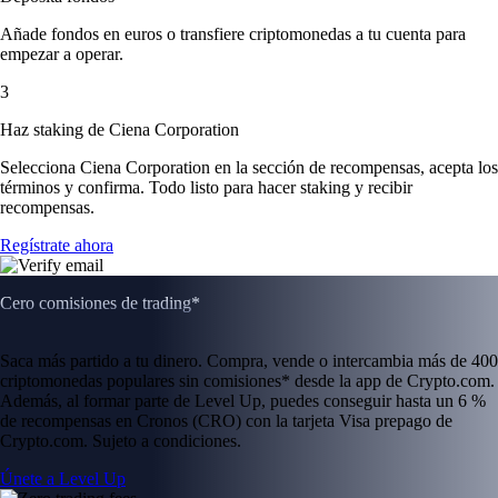
Añade fondos en euros o transfiere criptomonedas a tu cuenta para
empezar a operar.
3
Haz staking de Ciena Corporation
Selecciona Ciena Corporation en la sección de recompensas, acepta los
términos y confirma. Todo listo para hacer staking y recibir
recompensas.
Regístrate ahora
Cero comisiones de trading*
Saca más partido a tu dinero. Compra, vende o intercambia más de 400
criptomonedas populares sin comisiones* desde la app de Crypto.com.
Además, al formar parte de Level Up, puedes conseguir hasta un 6 %
de recompensas en Cronos (CRO) con la tarjeta Visa prepago de
Crypto.com. Sujeto a condiciones.
Únete a Level Up