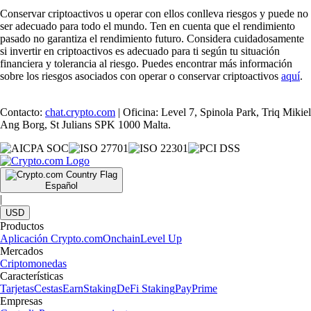
Conservar criptoactivos u operar con ellos conlleva riesgos y puede no
ser adecuado para todo el mundo. Ten en cuenta que el rendimiento
pasado no garantiza el rendimiento futuro. Considera cuidadosamente
si invertir en criptoactivos es adecuado para ti según tu situación
financiera y tolerancia al riesgo. Puedes encontrar más información
sobre los riesgos asociados con operar o conservar criptoactivos
aquí
.
Contacto:
chat.crypto.com
| Oficina: Level 7, Spinola Park, Triq Mikiel
Ang Borg, St Julians SPK 1000 Malta.
Español
|
USD
Productos
Aplicación Crypto.com
Onchain
Level Up
Mercados
Criptomonedas
Características
Tarjetas
Cestas
Earn
Staking
DeFi Staking
Pay
Prime
Empresas