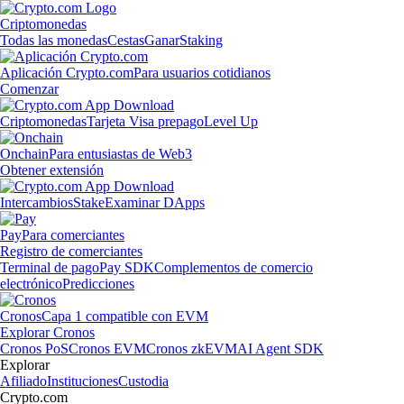
Criptomonedas
Todas las monedas
Cestas
Ganar
Staking
Aplicación Crypto.com
Para usuarios cotidianos
Comenzar
Criptomonedas
Tarjeta Visa prepago
Level Up
Onchain
Para entusiastas de Web3
Obtener extensión
Intercambios
Stake
Examinar DApps
Pay
Para comerciantes
Registro de comerciantes
Terminal de pago
Pay SDK
Complementos de comercio
electrónico
Predicciones
Cronos
Capa 1 compatible con EVM
Explorar Cronos
Cronos PoS
Cronos EVM
Cronos zkEVM
AI Agent SDK
Explorar
Afiliado
Instituciones
Custodia
Crypto.com