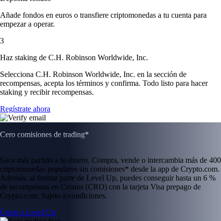
Añade fondos en euros o transfiere criptomonedas a tu cuenta para
empezar a operar.
3
Haz staking de C.H. Robinson Worldwide, Inc.
Selecciona C.H. Robinson Worldwide, Inc. en la sección de
recompensas, acepta los términos y confirma. Todo listo para hacer
staking y recibir recompensas.
Regístrate ahora
Cero comisiones de trading*
Saca más partido a tu dinero. Compra, vende o intercambia más de 400
criptomonedas populares sin comisiones* desde la app de Crypto.com.
Además, al formar parte de Level Up, puedes conseguir hasta un 6 %
de recompensas en Cronos (CRO) con la tarjeta Visa prepago de
Crypto.com. Sujeto a condiciones.
Únete a Level Up