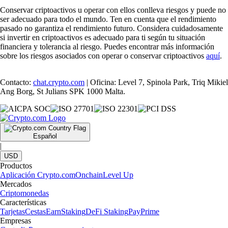
Conservar criptoactivos u operar con ellos conlleva riesgos y puede no
ser adecuado para todo el mundo. Ten en cuenta que el rendimiento
pasado no garantiza el rendimiento futuro. Considera cuidadosamente
si invertir en criptoactivos es adecuado para ti según tu situación
financiera y tolerancia al riesgo. Puedes encontrar más información
sobre los riesgos asociados con operar o conservar criptoactivos
aquí
.
Contacto:
chat.crypto.com
| Oficina: Level 7, Spinola Park, Triq Mikiel
Ang Borg, St Julians SPK 1000 Malta.
Español
|
USD
Productos
Aplicación Crypto.com
Onchain
Level Up
Mercados
Criptomonedas
Características
Tarjetas
Cestas
Earn
Staking
DeFi Staking
Pay
Prime
Empresas