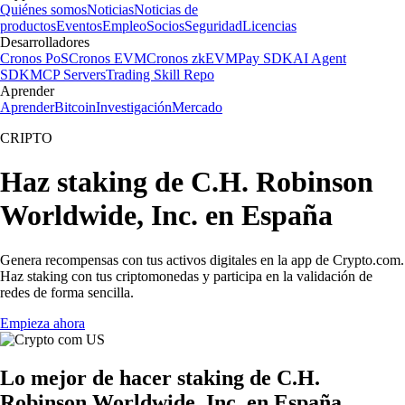
Quiénes somos
Noticias
Noticias de
productos
Eventos
Empleo
Socios
Seguridad
Licencias
Desarrolladores
Cronos PoS
Cronos EVM
Cronos zkEVM
Pay SDK
AI Agent
SDK
MCP Servers
Trading Skill Repo
Aprender
Aprender
Bitcoin
Investigación
Mercado
CRIPTO
Haz staking de C.H. Robinson
Worldwide, Inc. en España
Genera recompensas con tus activos digitales en la app de Crypto.com.
Haz staking con tus criptomonedas y participa en la validación de
redes de forma sencilla.
Empieza ahora
Lo mejor de hacer staking de C.H.
Robinson Worldwide, Inc. en España