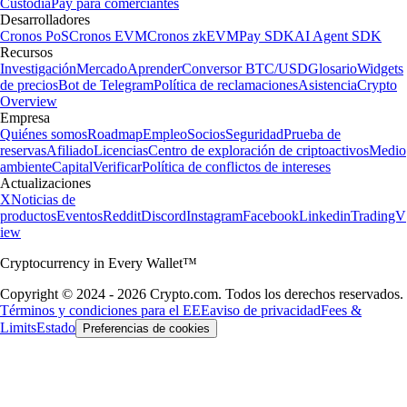
Custodia
Pay para comerciantes
Desarrolladores
Cronos PoS
Cronos EVM
Cronos zkEVM
Pay SDK
AI Agent SDK
Recursos
Investigación
Mercado
Aprender
Conversor BTC/USD
Glosario
Widgets
de precios
Bot de Telegram
Política de reclamaciones
Asistencia
Crypto
Overview
Empresa
Quiénes somos
Roadmap
Empleo
Socios
Seguridad
Prueba de
reservas
Afiliado
Licencias
Centro de exploración de criptoactivos
Medio
ambiente
Capital
Verificar
Política de conflictos de intereses
Actualizaciones
X
Noticias de
productos
Eventos
Reddit
Discord
Instagram
Facebook
Linkedin
TradingV
iew
Cryptocurrency in Every Wallet™
Copyright © 2024 - 2026 Crypto.com. Todos los derechos reservados.
Términos y condiciones para el EEE
aviso de privacidad
Fees &
Limits
Estado
Preferencias de cookies