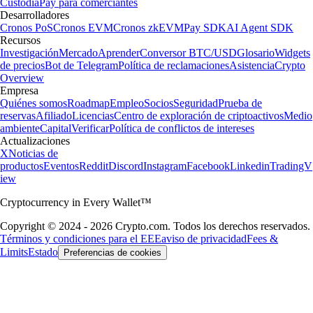
Custodia
Pay para comerciantes
Desarrolladores
Cronos PoS
Cronos EVM
Cronos zkEVM
Pay SDK
AI Agent SDK
Recursos
Investigación
Mercado
Aprender
Conversor BTC/USD
Glosario
Widgets
de precios
Bot de Telegram
Política de reclamaciones
Asistencia
Crypto
Overview
Empresa
Quiénes somos
Roadmap
Empleo
Socios
Seguridad
Prueba de
reservas
Afiliado
Licencias
Centro de exploración de criptoactivos
Medio
ambiente
Capital
Verificar
Política de conflictos de intereses
Actualizaciones
X
Noticias de
productos
Eventos
Reddit
Discord
Instagram
Facebook
Linkedin
TradingV
iew
Cryptocurrency in Every Wallet™
Copyright © 2024 - 2026 Crypto.com. Todos los derechos reservados.
Términos y condiciones para el EEE
aviso de privacidad
Fees &
Limits
Estado
Preferencias de cookies