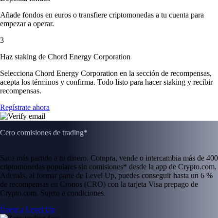
Añade fondos en euros o transfiere criptomonedas a tu cuenta para
empezar a operar.
3
Haz staking de Chord Energy Corporation
Selecciona Chord Energy Corporation en la sección de recompensas,
acepta los términos y confirma. Todo listo para hacer staking y recibir
recompensas.
Regístrate ahora
Cero comisiones de trading*
Saca más partido a tu dinero. Compra, vende o intercambia más de 400
criptomonedas populares sin comisiones* desde la app de Crypto.com.
Además, al formar parte de Level Up, puedes conseguir hasta un 6 %
de recompensas en Cronos (CRO) con la tarjeta Visa prepago de
Crypto.com. Sujeto a condiciones.
Únete a Level Up