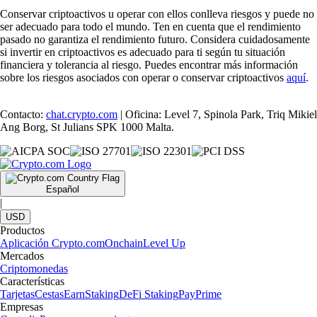
Conservar criptoactivos u operar con ellos conlleva riesgos y puede no
ser adecuado para todo el mundo. Ten en cuenta que el rendimiento
pasado no garantiza el rendimiento futuro. Considera cuidadosamente
si invertir en criptoactivos es adecuado para ti según tu situación
financiera y tolerancia al riesgo. Puedes encontrar más información
sobre los riesgos asociados con operar o conservar criptoactivos
aquí
.
Contacto:
chat.crypto.com
| Oficina: Level 7, Spinola Park, Triq Mikiel
Ang Borg, St Julians SPK 1000 Malta.
Español
|
USD
Productos
Aplicación Crypto.com
Onchain
Level Up
Mercados
Criptomonedas
Características
Tarjetas
Cestas
Earn
Staking
DeFi Staking
Pay
Prime
Empresas