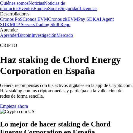
Quiénes somos
Noticias
Noticias de
productos
Eventos
Empleo
Socios
Seguridad
Licencias
Desarrolladores
Cronos PoS
Cronos EVM
Cronos zkEVM
Pay SDK
AI Agent
SDK
MCP Servers
Trading Skill Repo
Aprender
Aprender
Bitcoin
Investigación
Mercado
CRIPTO
Haz staking de Chord Energy
Corporation en España
Genera recompensas con tus activos digitales en la app de Crypto.com.
Haz staking con tus criptomonedas y participa en la validación de
redes de forma sencilla.
Empieza ahora
Lo mejor de hacer staking de Chord
Energy Corporation en España