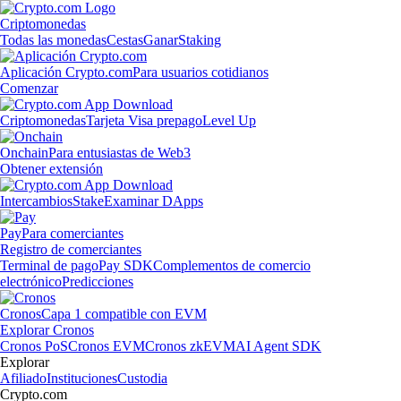
Criptomonedas
Todas las monedas
Cestas
Ganar
Staking
Aplicación Crypto.com
Para usuarios cotidianos
Comenzar
Criptomonedas
Tarjeta Visa prepago
Level Up
Onchain
Para entusiastas de Web3
Obtener extensión
Intercambios
Stake
Examinar DApps
Pay
Para comerciantes
Registro de comerciantes
Terminal de pago
Pay SDK
Complementos de comercio
electrónico
Predicciones
Cronos
Capa 1 compatible con EVM
Explorar Cronos
Cronos PoS
Cronos EVM
Cronos zkEVM
AI Agent SDK
Explorar
Afiliado
Instituciones
Custodia
Crypto.com