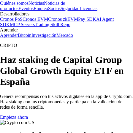
Quiénes somos
Noticias
Noticias de
productos
Eventos
Empleo
Socios
Seguridad
Licencias
Desarrolladores
Cronos PoS
Cronos EVM
Cronos zkEVM
Pay SDK
AI Agent
SDK
MCP Servers
Trading Skill Repo
Aprender
Aprender
Bitcoin
Investigación
Mercado
CRIPTO
Haz staking de Capital Group
Global Growth Equity ETF en
España
Genera recompensas con tus activos digitales en la app de Crypto.com.
Haz staking con tus criptomonedas y participa en la validación de
redes de forma sencilla.
Empieza ahora