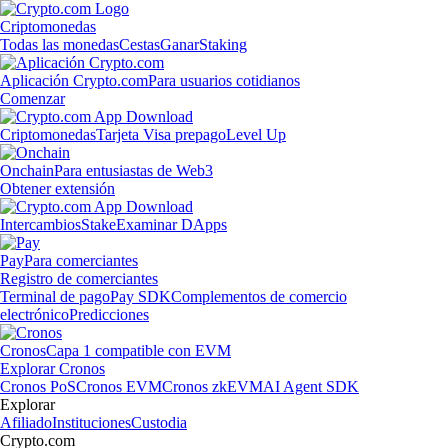
Criptomonedas
Todas las monedas
Cestas
Ganar
Staking
Aplicación Crypto.com
Para usuarios cotidianos
Comenzar
Criptomonedas
Tarjeta Visa prepago
Level Up
Onchain
Para entusiastas de Web3
Obtener extensión
Intercambios
Stake
Examinar DApps
Pay
Para comerciantes
Registro de comerciantes
Terminal de pago
Pay SDK
Complementos de comercio
electrónico
Predicciones
Cronos
Capa 1 compatible con EVM
Explorar Cronos
Cronos PoS
Cronos EVM
Cronos zkEVM
AI Agent SDK
Explorar
Afiliado
Instituciones
Custodia
Crypto.com