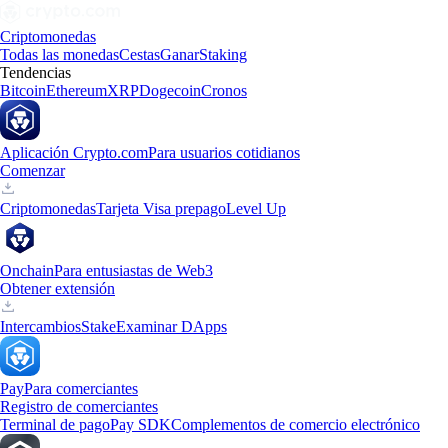
Criptomonedas
Todas las monedas
Cestas
Ganar
Staking
Tendencias
Bitcoin
Ethereum
XRP
Dogecoin
Cronos
Aplicación Crypto.com
Para usuarios cotidianos
Comenzar
Criptomonedas
Tarjeta Visa prepago
Level Up
Onchain
Para entusiastas de Web3
Obtener extensión
Intercambios
Stake
Examinar DApps
Pay
Para comerciantes
Registro de comerciantes
Terminal de pago
Pay SDK
Complementos de comercio electrónico