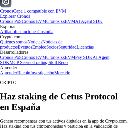
Cronos
Capa 1 compatible con EVM
Explorar Cronos
Cronos PoS
Cronos EVM
Cronos zkEVM
AI Agent SDK
Explorar
Afiliado
Instituciones
Custodia
Crypto.com
Quiénes somos
Noticias
Noticias de
productos
Eventos
Empleo
Socios
Seguridad
Licencias
Desarrolladores
Cronos PoS
Cronos EVM
Cronos zkEVM
Pay SDK
AI Agent
SDK
MCP Servers
Trading Skill Repo
Aprender
Aprender
Bitcoin
Investigación
Mercado
CRIPTO
Haz staking de Cetus Protocol
en España
Genera recompensas con tus activos digitales en la app de Crypto.com.
Haz staking con tus criptomonedas y participa en la validación de