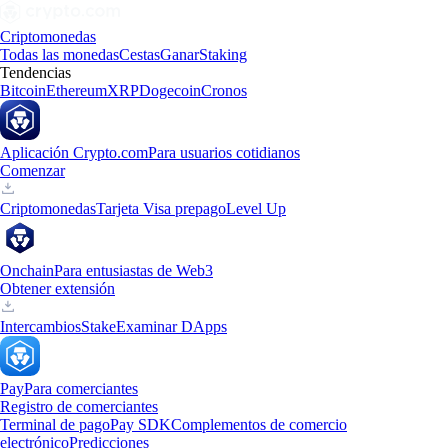
Criptomonedas
Todas las monedas
Cestas
Ganar
Staking
Tendencias
Bitcoin
Ethereum
XRP
Dogecoin
Cronos
Aplicación Crypto.com
Para usuarios cotidianos
Comenzar
Criptomonedas
Tarjeta Visa prepago
Level Up
Onchain
Para entusiastas de Web3
Obtener extensión
Intercambios
Stake
Examinar DApps
Pay
Para comerciantes
Registro de comerciantes
Terminal de pago
Pay SDK
Complementos de comercio
electrónico
Predicciones