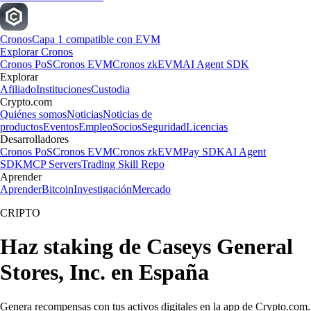
Cronos
Capa 1 compatible con EVM
Explorar Cronos
Cronos PoS
Cronos EVM
Cronos zkEVM
AI Agent SDK
Explorar
Afiliado
Instituciones
Custodia
Crypto.com
Quiénes somos
Noticias
Noticias de
productos
Eventos
Empleo
Socios
Seguridad
Licencias
Desarrolladores
Cronos PoS
Cronos EVM
Cronos zkEVM
Pay SDK
AI Agent
SDK
MCP Servers
Trading Skill Repo
Aprender
Aprender
Bitcoin
Investigación
Mercado
CRIPTO
Haz staking de Caseys General
Stores, Inc. en España
Genera recompensas con tus activos digitales en la app de Crypto.com.