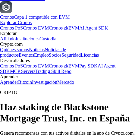
Cronos
Capa 1 compatible con EVM
Explorar Cronos
Cronos PoS
Cronos EVM
Cronos zkEVM
AI Agent SDK
Explorar
Afiliado
Instituciones
Custodia
Crypto.com
Quiénes somos
Noticias
Noticias de
productos
Eventos
Empleo
Socios
Seguridad
Licencias
Desarrolladores
Cronos PoS
Cronos EVM
Cronos zkEVM
Pay SDK
AI Agent
SDK
MCP Servers
Trading Skill Repo
Aprender
Aprender
Bitcoin
Investigación
Mercado
CRIPTO
Haz staking de Blackstone
Mortgage Trust, Inc. en España
Genera recompensas con tus activos digitales en la app de Crypto.com.