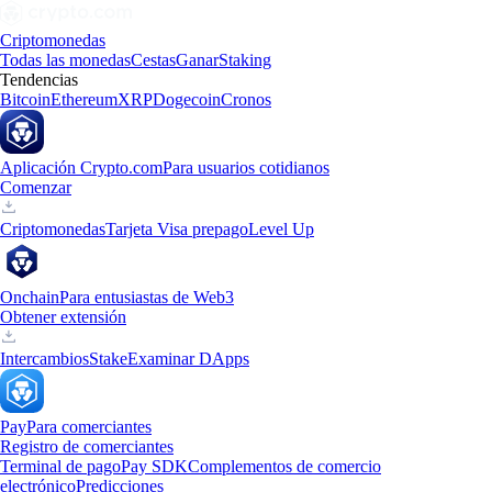
Criptomonedas
Todas las monedas
Cestas
Ganar
Staking
Tendencias
Bitcoin
Ethereum
XRP
Dogecoin
Cronos
Aplicación Crypto.com
Para usuarios cotidianos
Comenzar
Criptomonedas
Tarjeta Visa prepago
Level Up
Onchain
Para entusiastas de Web3
Obtener extensión
Intercambios
Stake
Examinar DApps
Pay
Para comerciantes
Registro de comerciantes
Terminal de pago
Pay SDK
Complementos de comercio
electrónico
Predicciones