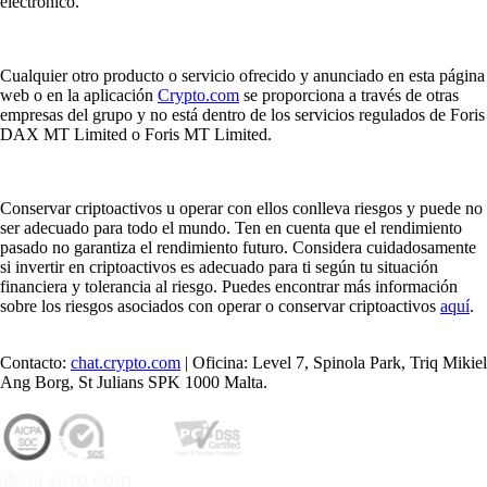
Solana sigue consolidándose como una de las criptomonedas más
destacadas del mundo, impulsada por su velocidad y su ecosistema en
expansión. En esta guía aprenderás cómo invertir en SOL desde
España de forma sencilla y segura, utilizando Crypto.com, una de las
plataformas más fiables del mercado.
Learn more
Cómo comprar Solana (SOL) en España
Solana sigue consolidándose como una de las criptomonedas más
destacadas del mundo, impulsada por su velocidad y su ecosistema en
expansión. En esta guía aprenderás cómo invertir en SOL desde
España de forma sencilla y segura, utilizando Crypto.com, una de las
plataformas más fiables del mercado.
Learn more
Cómo comprar XRP (Ripple) en España
Descubre cómo comprar XRP (Ripple) en España de forma sencilla
con una guía pensada para principiantes. Sigue unos pasos claros y
compra XRP hoy mismo con Crypto.com.