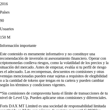
«Después de usar Coinbase, Robinhood y Kraken, tengo claro que
Crypto.com es la mejor con diferencia. Tienen muchísimos tokens.
Llevo ya 4 años con ellos y todo ha ido sobre ruedas, ni un solo fallo».
-
Usuario verificado
«Llevo unos 5 años con la app. Empezó centrada en cripto, pero ha
evolucionado con acciones y nuevas funciones muy útiles. Me
encantan estas mejoras y sigue siendo igual de intuitiva».
-
Usuario verificado
Las opiniones de usuarios no garantizan resultados similares. Invertir
en criptomonedas conlleva riesgos y puedes perder todo tu capital.
Las funciones y su disponibilidad dependen de tu región.
Descarga la app