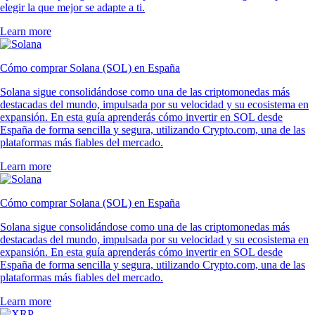
POL
$
0.065296
-0.07
%
LINK
$
7.02
-1.11
%
Qué opinan nuestros usuarios
4.7
320k Reviews