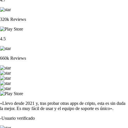
ETH
$
1,651.72
+
1.84
%
XRP
$
0.907075
-1.75
%
PENGU
$
0.005342
+
1.87
%
CRO
$
0.046563
-0.95
%
ADA
$
0.163783
-3.38
%