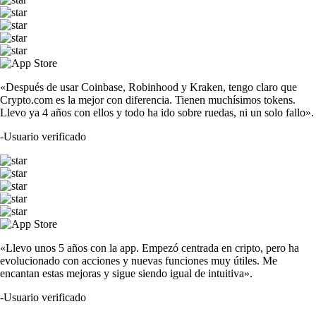
TRUMP
$
1.25
-1.56
%
SOL
$
63.57
-0.96
%
DOGE
$
0.059972
-0.93
%
SHIB
$
0.000004
-3.22
%