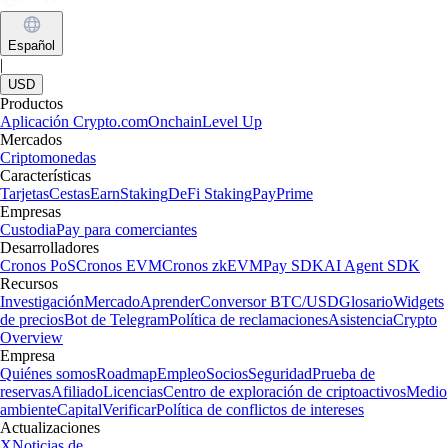
Learn more
Cómo comprar XRP (Ripple) en España
Descubre cómo comprar XRP (Ripple) en España de forma sencilla
con una guía pensada para principiantes. Sigue unos pasos claros y
compra XRP hoy mismo con Crypto.com.
Learn more
Ver artículos
Confianza global en expansión
Millones de usuarios en más de 90 países
Fundación
2016
Países
90
Usuarios