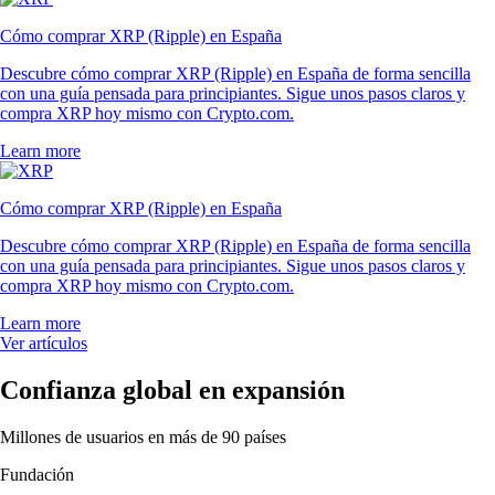
4.5
660k Reviews
«Llevo desde 2021 y, tras probar otras apps de cripto, esta es sin duda
la mejor. Es muy fácil de usar y el equipo de soporte es único».
-
Usuario verificado