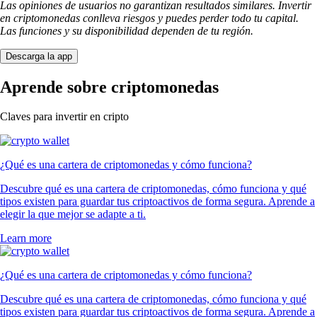
USDT
$
0.865642
-0.04
%
LTC
$
38.95
+
0.12
%
UNI
$
3.48
+
1.49
%
XLM
$
0.138676
-3.88
%
PEPE
$
0.000002
-1.94
%