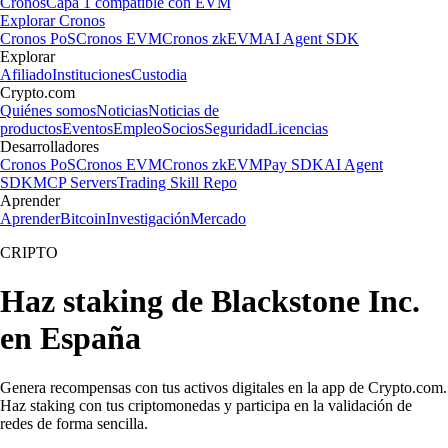
Cronos
Capa 1 compatible con EVM
Explorar Cronos
Cronos PoS
Cronos EVM
Cronos zkEVM
AI Agent SDK
Explorar
Afiliado
Instituciones
Custodia
Crypto.com
Quiénes somos
Noticias
Noticias de
productos
Eventos
Empleo
Socios
Seguridad
Licencias
Desarrolladores
Cronos PoS
Cronos EVM
Cronos zkEVM
Pay SDK
AI Agent
SDK
MCP Servers
Trading Skill Repo
Aprender
Aprender
Bitcoin
Investigación
Mercado
CRIPTO
Haz staking de Blackstone Inc.
en España
Genera recompensas con tus activos digitales en la app de Crypto.com.
Haz staking con tus criptomonedas y participa en la validación de
redes de forma sencilla.