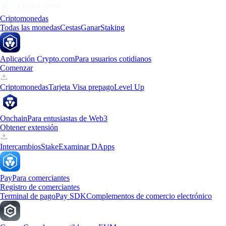
Criptomonedas
Todas las monedas
Cestas
Ganar
Staking
Aplicación Crypto.com
Para usuarios cotidianos
Comenzar
Criptomonedas
Tarjeta Visa prepago
Level Up
Onchain
Para entusiastas de Web3
Obtener extensión
Intercambios
Stake
Examinar DApps
Pay
Para comerciantes
Registro de comerciantes
Terminal de pago
Pay SDK
Complementos de comercio electrónico